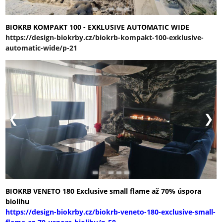
BIOKRB KOMPAKT 100 - EXKLUSIVE AUTOMATIC WIDE
https://design-biokrby.cz/biokrb-kompakt-100-exklusive-
automatic-wide/p-21
BIOKRB VENETO 180 Exclusive small flame až 70% úspora
biolihu
https://design-biokrby.cz/biokrb-veneto-180-exclusive-small-
flame-az-70-uspora-biolihu/p-50