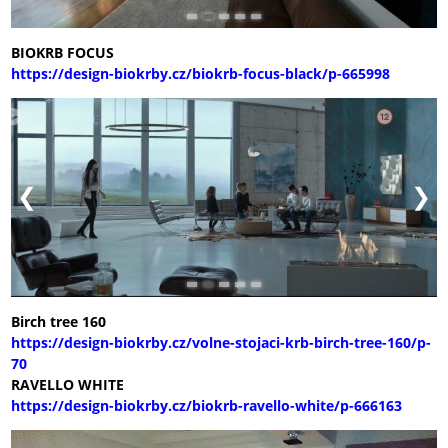
BIOKRB FOCUS
https://design-biokrby.cz/biokrb-focus-black/p-665998
Birch tree 160
https://design-biokrby.cz/volne-stojaci-krb-birch-tree-160/p-
70
RAVELLO WHITE
https://design-biokrby.cz/biokrb-ravello-white/p-666163