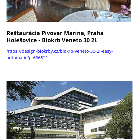
Reštaurácia Pivovar Marina, Praha
Holešovice - Biokrb Veneto 30 2L
https://design-biokrby.cz/biokrb-veneto-30-2l-easy-
automatic/p-666521