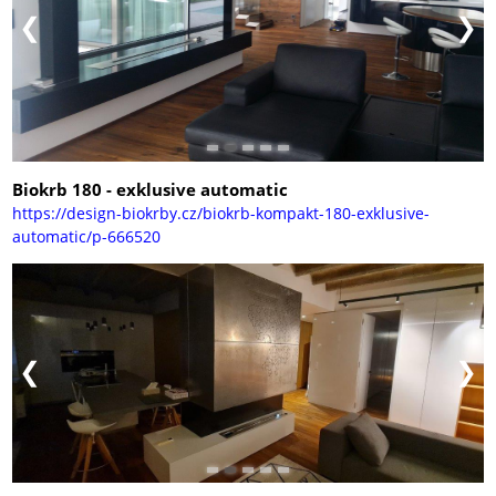
Biokrb 180 - exklusive automatic
https://design-biokrby.cz/biokrb-kompakt-180-exklusive-
automatic/p-666520