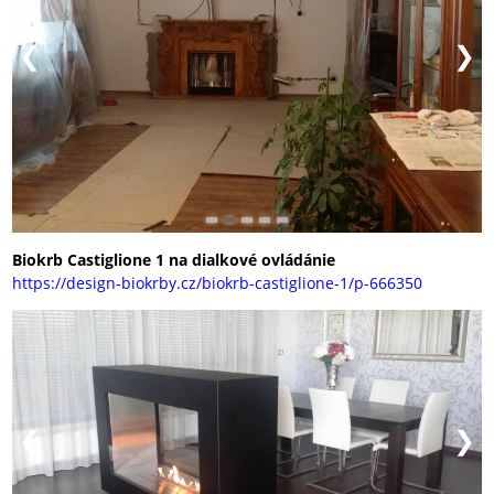
Biokrb Castiglione 1 na dialkové ovládánie
https://design-biokrby.cz/biokrb-castiglione-1/p-666350