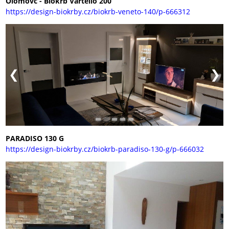
https://design-biokrby.cz/biokrb-veneto-140/p-666312
PARADISO 130 G
https://design-biokrby.cz/biokrb-paradiso-130-g/p-666032