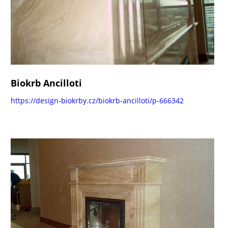
Biokrb Ancilloti
https://design-biokrby.cz/biokrb-ancilloti/p-666342