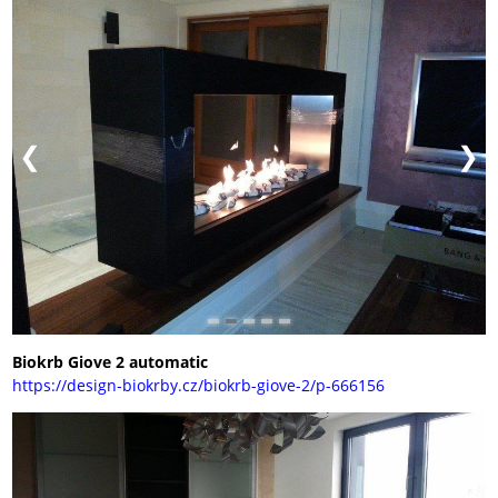
Biokrb Giove 2 automatic
https://design-biokrby.cz/biokrb-giove-2/p-666156