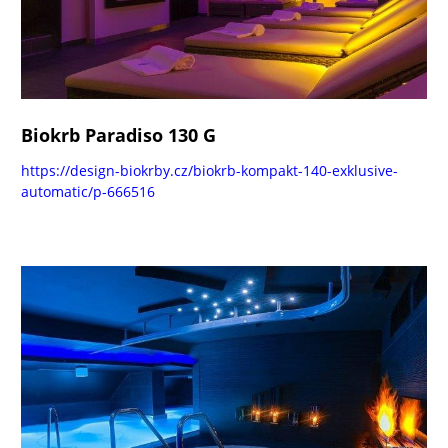
Biokrb Paradiso 130 G
https://design-biokrby.cz/biokrb-kompakt-140-exklusive-
automatic/p-666516