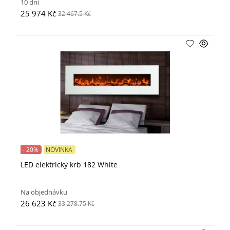
10 dní
25 974 Kč
32 467.5 Kč
- 20%
NOVINKA
LED elektrický krb 182 White
Na objednávku
26 623 Kč
33 278.75 Kč