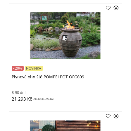
- 20%
NOVINKA
Plynové ohniště POMPEI POT OFG609
3-90 dní
21 293 Kč
26 616.25 Kč