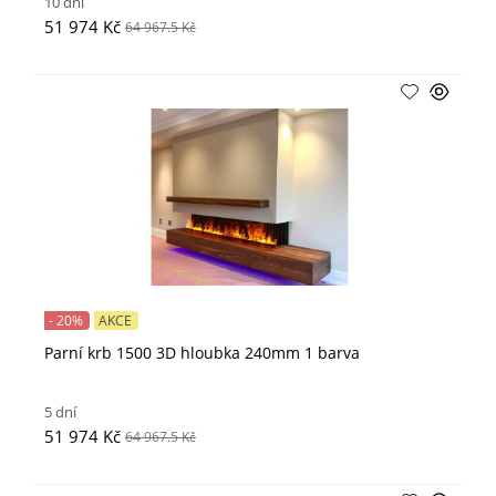
10 dní
51 974 Kč
64 967.5 Kč
- 20%
AKCE
Parní krb 1500 3D hloubka 240mm 1 barva
5 dní
51 974 Kč
64 967.5 Kč