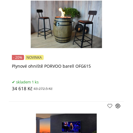
- 20%
NOVINKA
Plynové ohniště PORVOO barell OFG615
skladem 1 ks
34 618 Kč
43 272.5 Kč