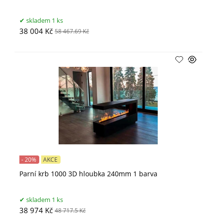
skladem 1 ks
38 004 Kč
58 467.69 Kč
- 20%
AKCE
Parní krb 1000 3D hloubka 240mm 1 barva
skladem 1 ks
38 974 Kč
48 717.5 Kč