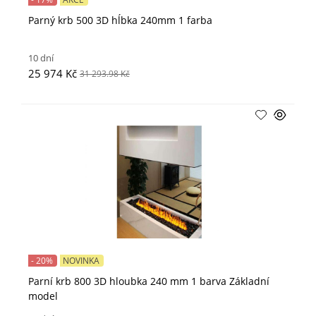
Parný krb 500 3D hĺbka 240mm 1 farba
10 dní
25 974 Kč
31 293.98 Kč
- 20%
NOVINKA
Parní krb 800 3D hloubka 240 mm 1 barva Základní
model