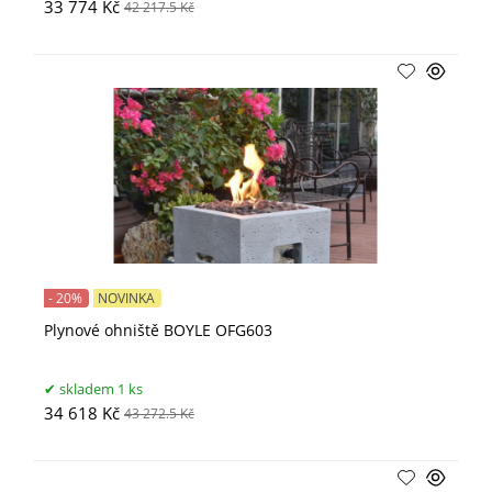
33 774 Kč
42 217.5 Kč
- 20%
NOVINKA
Plynové ohniště BOYLE OFG603
skladem 1 ks
34 618 Kč
43 272.5 Kč