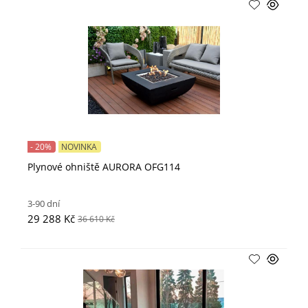
- 20%
NOVINKA
Plynové ohniště AURORA OFG114
3-90 dní
29 288 Kč
36 610 Kč