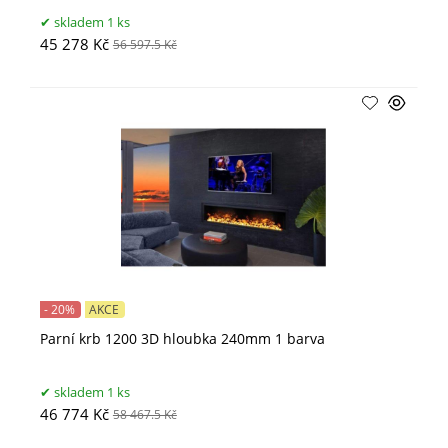
skladem 1 ks
45 278 Kč
56 597.5 Kč
- 20%
AKCE
Parní krb 1200 3D hloubka 240mm 1 barva
skladem 1 ks
46 774 Kč
58 467.5 Kč