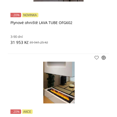
- 20%
NOVINKA
Plynové ohniště LAVA TUBE OFG602
3-90 dní
31 953 Kč
39 941.25 Kč
- 20%
AKCE