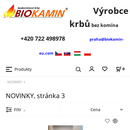
Výrobce
krbů
bez komína
+420
722 498978
praha@biokamin-
eu.com
Produkty
0
NOVINKY
NOVINKY, stránka 3
Filtr