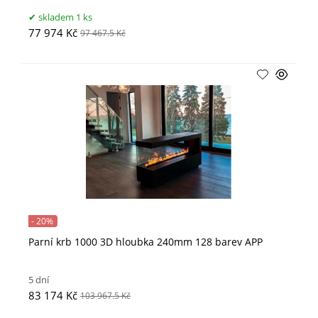
skladem 1 ks
77 974 Kč
97 467.5 Kč
- 20%
Parní krb 1000 3D hloubka 240mm 128 barev APP
5 dní
83 174 Kč
103 967.5 Kč