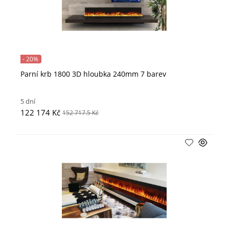
- 20%
Parní krb 1800 3D hloubka 240mm 7 barev
5 dní
122 174 Kč
152 717.5 Kč