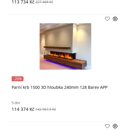
113 734 Kč
227 468 Kč
- 20%
Parní krb 1500 3D hloubka 240mm 128 Barev APP
5 dní
114 374 Kč
142 967.5 Kč