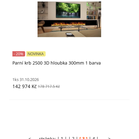
- 20%
NOVINKA
Parní krb 2500 3D hloubka 300mm 1 barva
1ks 31.10.2026
142 974 Kč
178 717.5 Kč
<
>
stránka:
1
2
3
4