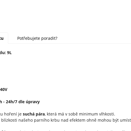
tu
Potřebujete poradit?
du: 9L
240V
h - 24h/7 dle úpravy
u hoření je
suchá pára
, která má v sobě minimum vlhkosti.
 blízkosti našeho parního krbu nad efektem ohně mohou být umístě