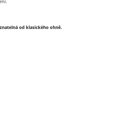
ení.
eznatelná od klasického ohně.