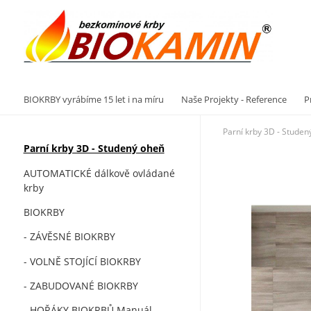
Vý
BIOKRBY vyrábíme 15 let i na míru
Naše Projekty - Reference
P
Parní krby 3D - Studen
Parní krby 3D - Studený oheň
AUTOMATICKÉ dálkově ovládané
krby
BIOKRBY
- ZÁVĚSNÉ BIOKRBY
- VOLNĚ STOJÍCÍ BIOKRBY
- ZABUDOVANÉ BIOKRBY
- HOŘÁKY BIOKRBŮ Manuál