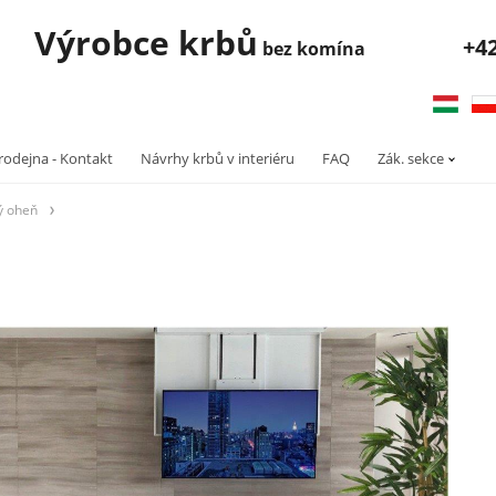
robce krbů
+4
bez komína
rodejna - Kontakt
Návrhy krbů v interiéru
FAQ
Zák. sekce
ý oheň