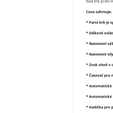
Nad krb proto m
Cena zahrnuje:
* Parní krb je 
* Dálkové ovlá
* Nastavení vý
* Nastavení síl
* Zvuk ohně v c
* Časovač pro n
* Automatické 
* Automatické 
* Hadička pro p