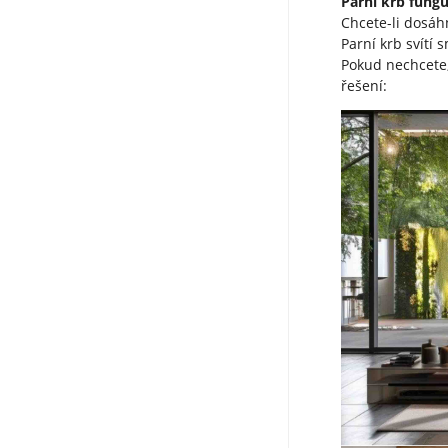
Parní krb fungu
Chcete-li dosáh
Parní krb svítí
Pokud nechcete,
řešení: