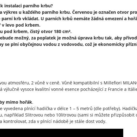
 k instalaci parního krbu?
na výkres u každého parního krbu. Červenou je označen otvor pro 
 parní krb vkládat. U parních krbů nemáte žádná omezení a hořá
V v levo pod krbem.
u pod krbem, čistý otvor 180 cm².
ebude možný, za poplatek je možná úprava krbu tak, aby přívo
rby se plní obyčejnou vodou z vodovodu, což je ekonomicky přízn
avou atmosféru, 2 vůně v ceně. Vůně kompatibilní s Millefiori MILAN
vá výlučně vysoce kvalitní vonné esence pocházející z Francie a Itáli
oby mimo hořák
.
 vyvedena plnící hadička v délce 1 – 5 metrů (dle potřeby). Hadič
u, například 5litrovou nebo 10litrovou (sami si můžete přizpůsobi
 kontrolovat, zda v plnící nádobě je stále dost vody.