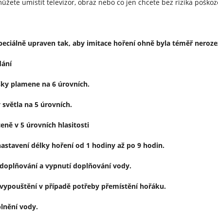
ůžete umístit televizor, obraz nebo co jen chcete bez rizika poškoz
speciálně upraven tak, aby imitace hoření ohně byla téměř neroz
dání
šky plamene na 6 úrovních.
y světla na 5 úrovních.
eně v 5 úrovních hlasitosti
astavení délky hoření od 1 hodiny až po 9 hodin.
doplňování a vypnutí doplňování vody.
vypouštění v případě potřeby přemístění hořáku.
lnění vody.