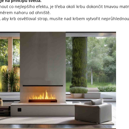
je na principu světla.
nout co nejlepšího efektu, je třeba okolí krbu dokončit tmavou mat
 směrem nahoru od ohniště.
 aby krb osvětloval strop, musíte nad krbem vytvořit neprůhlednou