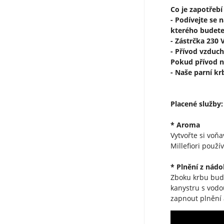
Co je zapotřebí
- Podívejte se 
kterého budete
- Zástrčka 230 
- Přívod vzduch
Pokud přívod n
- Naše parní k
Placené služby:
* Aroma
Vytvořte si voň
Millefiori použí
* Plnění z nád
Zboku krbu bude
kanystru s vodo
zapnout plnění a