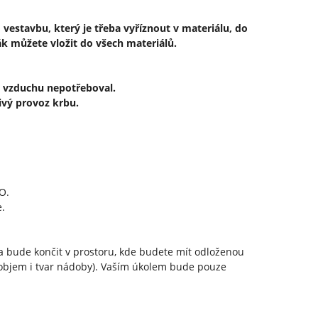
vestavbu, který je třeba vyříznout v materiálu, do
k můžete vložit do všech materiálů.
d vzduchu nepotřeboval.
ivý provoz krbu.
O.
e.
ka bude končit v prostoru, kde budete mít odloženou
t objem i tvar nádoby). Vaším úkolem bude pouze