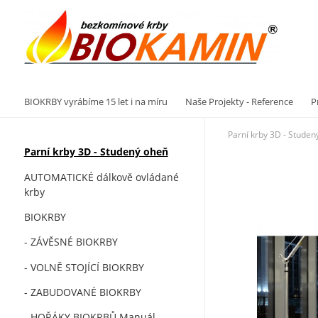
Vý
BIOKRBY vyrábíme 15 let i na míru
Naše Projekty - Reference
P
Parní krby 3D - Studen
Parní krby 3D - Studený oheň
AUTOMATICKÉ dálkově ovládané
krby
BIOKRBY
- ZÁVĚSNÉ BIOKRBY
- VOLNĚ STOJÍCÍ BIOKRBY
- ZABUDOVANÉ BIOKRBY
- HOŘÁKY BIOKRBŮ Manuál