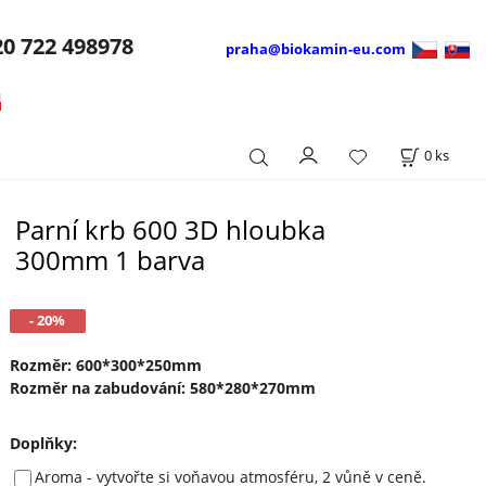
20
722 498978
praha@biokamin-eu.com
0
ks
Parní krb 600 3D hloubka
300mm 1 barva
- 20%
Rozměr: 600*300*250mm
Rozměr na zabudování: 580*280*270mm
Doplňky
:
Aroma - vytvořte si voňavou atmosféru, 2 vůně v ceně.