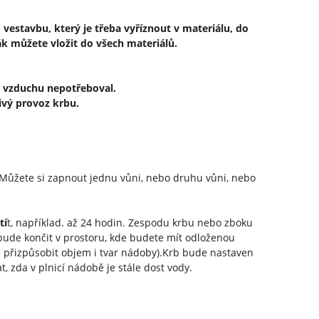
vestavbu, který je třeba vyříznout v materiálu, do
k můžete vložit do všech materiálů.
d vzduchu nepotřeboval.
ivý provoz krbu.
Můžete si zapnout jednu vůni, nebo druhu vůni, nebo
tí
t, například. až 24 hodin. Zespodu krbu nebo zboku
 bude končit v prostoru, kde budete mít odloženou
e přizpůsobit objem i tvar nádoby).Krb bude nastaven
, zda v plnicí nádobě je stále dost vody.