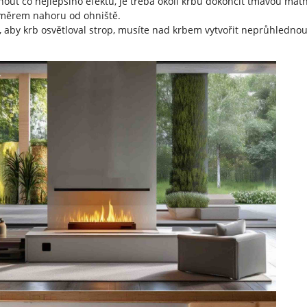
nout co nejlepšího efektu, je třeba okolí krbu dokončit tmavou mat
 směrem nahoru od ohniště.
 aby krb osvětloval strop, musíte nad krbem vytvořit neprůhlednou