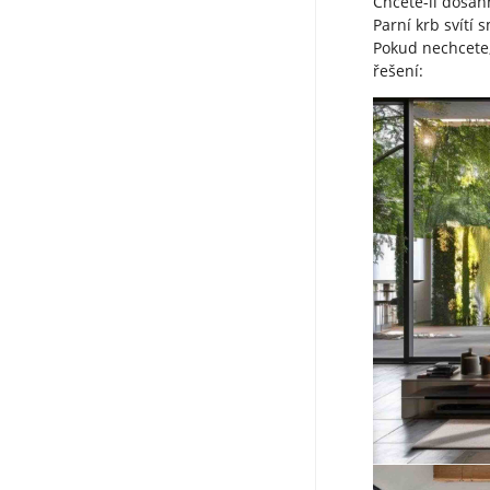
Chcete-li dosáh
Parní krb svítí
Pokud nechcete,
řešení: