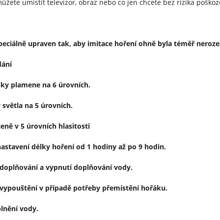
ůžete umístit televizor, obraz nebo co jen chcete bez rizika poškoz
speciálně upraven tak, aby imitace hoření ohně byla téměř neroz
dání
šky plamene na 6 úrovních.
y světla na 5 úrovních.
eně v 5 úrovních hlasitosti
astavení délky hoření od 1 hodiny až po 9 hodin.
doplňování a vypnutí doplňování vody.
vypouštění v případě potřeby přemístění hořáku.
lnění vody.