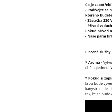
Co je zapotřebí
- Podívejte se 
kterého budete
- Zástrčka 230 
- Přívod vzduch
Pokud přívod n
- Naše parní k
Placené služby:
* Aroma -
Vytvo
obě najednou.
* Pokud si zap
krbu bude vyved
kanystru s dest
tak, že se bude