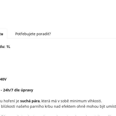
tu
Potřebujete poradit?
du: 1L
240V
- 24h/7 dle úpravy
u hoření je
suchá pára
, která má v sobě minimum vlhkosti.
 blízkosti našeho parního krbu nad efektem ohně mohou být umístě