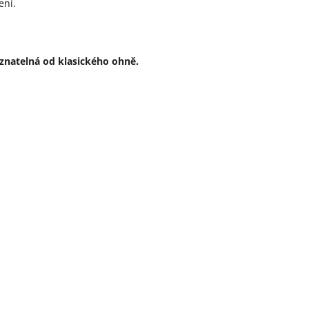
ení.
eznatelná od klasického ohně.