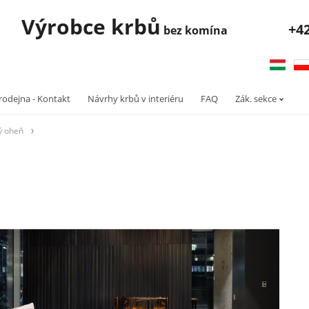
robce krbů
+4
bez komína
rodejna - Kontakt
Návrhy krbů v interiéru
FAQ
Zák. sekce
ý oheň