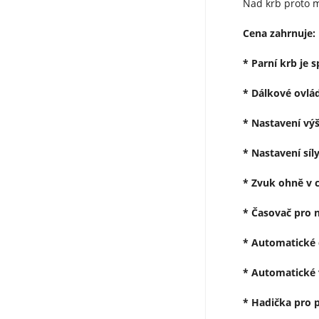
Nad krb proto m
Cena zahrnuje:
* Parní krb je 
* Dálkové ovlá
* Nastavení vý
* Nastavení síl
* Zvuk ohně v c
* Časovač pro n
* Automatické 
* Automatické 
* Hadička pro p