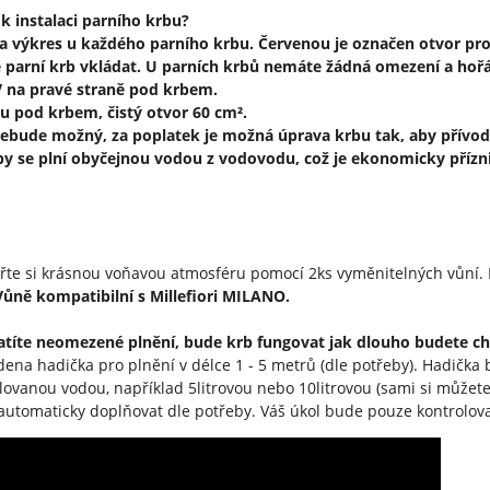
 k instalaci parního krbu?
na výkres u každého parního krbu. Červenou je označen otvor pro 
 parní krb vkládat. U parních krbů nemáte žádná omezení a hořá
V na pravé straně pod krbem.
u pod krbem, čistý otvor 60 cm².
ebude možný, za poplatek je možná úprava krbu tak, aby přívo
rby se plní obyčejnou vodou z vodovodu, což je ekonomicky přízn
řte si krásnou voňavou atmosféru pomocí 2ks vyměnitelných vůní. 
Vůně kompatibilní s Millefiori MILANO.
latíte neomezené plnění, bude krb fungovat jak dlouho budete ch
ena hadička pro plnění v délce 1 - 5 metrů (dle potřeby). Hadička
ilovanou vodou, například 5litrovou nebo 10litrovou (sami si můžet
 automaticky doplňovat dle potřeby. Váš úkol bude pouze kontrolovat