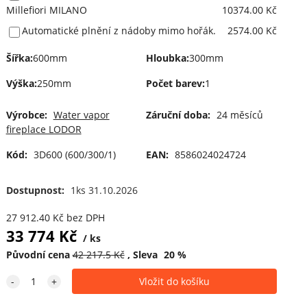
Millefiori MILANO
10374.00 Kč
Automatické plnění z nádoby mimo hořák.
2574.00 Kč
Šířka
:
600mm
Hloubka
:
300mm
Výška
:
250mm
Počet barev
:
1
Výrobce:
Water vapor
Záruční doba:
24 měsíců
fireplace LODOR
Kód:
3D600 (600/300/1)
EAN:
8586024024724
Dostupnost:
1ks 31.10.2026
27 912.40
Kč
bez DPH
33 774
Kč
ks
Původní cena
42 217.5
Kč
Sleva
20
%