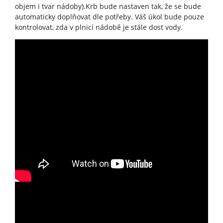
objem i tvar nádoby).Krb bude nastaven tak, že se bude
automaticky doplňovat dle potřeby. Váš úkol bude pouze
kontrolovat, zda v plnicí nádobě je stále dost vody.