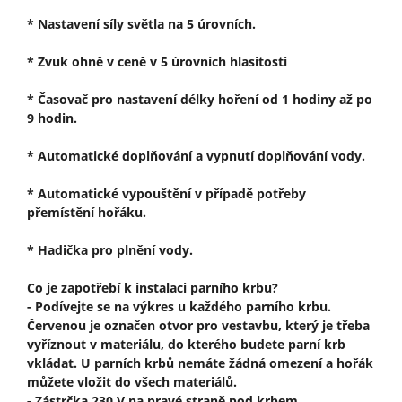
* Nastavení síly světla na 5 úrovních.
* Zvuk ohně v ceně v 5 úrovních hlasitosti
* Časovač pro nastavení délky hoření od 1 hodiny až po
9 hodin.
* Automatické doplňování a vypnutí doplňování vody.
* Automatické vypouštění v případě potřeby
přemístění hořáku.
* Hadička pro plnění vody.
Co je zapotřebí k instalaci parního krbu?
- Podívejte se na výkres u každého parního krbu.
Červenou je označen otvor pro vestavbu, který je třeba
vyříznout v materiálu, do kterého budete parní krb
vkládat. U parních krbů nemáte žádná omezení a hořák
můžete vložit do všech materiálů.
- Zástrčka 230 V na pravé straně pod krbem.