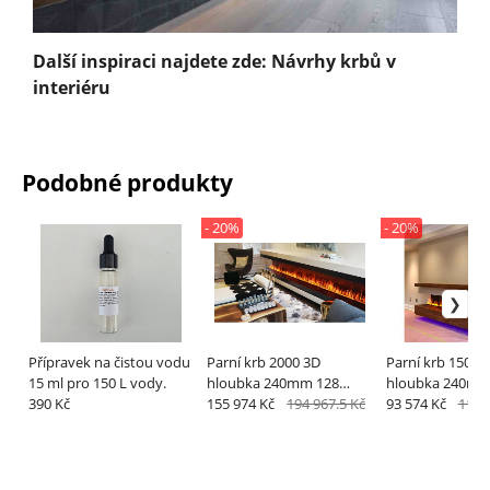
Další inspiraci najdete zde: Návrhy krbů v
interiéru
Podobné produkty
- 20%
- 20%
Přípravek na čistou vodu
Parní krb 2000 3D
Parní krb 1500 
15 ml pro 150 L vody.
hloubka 240mm 128
hloubka 240mm
390 Kč
barev APP
155 974 Kč
194 967.5 Kč
93 574 Kč
116 