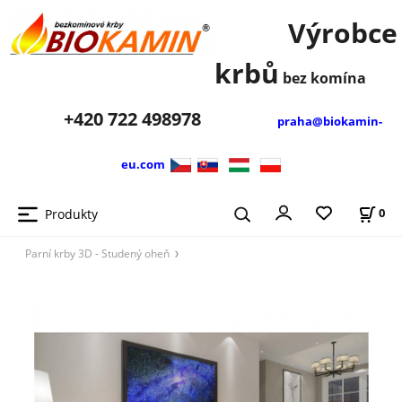
Výrobce
krbů
bez komína
+420
722 498978
praha@biokamin-
eu.com
Produkty
0
Parní krby 3D - Studený oheň