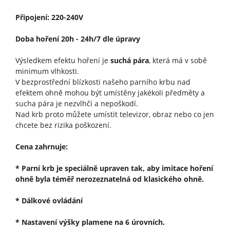
Připojení: 220-240V
Doba hoření 20h - 24h/7 dle úpravy
Výsledkem efektu hoření je
suchá pára
, která má v sobě
minimum vlhkosti.
V bezprostřední blízkosti našeho parního krbu nad
efektem ohně mohou být umístěny jakékoli předměty a
sucha pára je nezvlhčí a nepoškodí.
Nad krb proto můžete umístit televizor, obraz nebo co jen
chcete bez rizika poškození.
Cena zahrnuje:
* Parní krb je speciálně upraven tak, aby imitace hoření
ohně byla téměř nerozeznatelná od klasického ohně.
* Dálkové ovládání
* Nastavení výšky plamene na 6 úrovních.