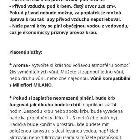
- Přívod vzduchu pod krbem, čistý otvor 220 cm².
Pokud přívod nebude možný, za poplatek je možná
úprava krbu tak, aby přívod vzduchu nepotřeboval.
- Naše parní krby se plní obyčejnou vodou z vodovodu,
což je ekonomicky příznivý provoz krbu.
Placené služby:
* Aroma -
Vytvořte si krásnou voňavou atmosféru pomocí
2ks vyměnitelných vůní. Můžete si zapnout jednu vůni,
nebo druhu vůni, nebo obě najednou.
Vůně kompatibilní
s Millefiori MILANO.
* Pokud si zaplatíte neomezené plnění, bude krb
fungovat jak dlouho budete chtí
t, například. až 24
hodin. Zespodu krbu nebo zboku krbu bude vyvedena
hadička pro plnění v délce 1 - 5 metrů (dle potřeby).
Hadička bude končit v prostoru, kde budete mít
odloženou kanystru s destilovanou vodou, například
5litrovou nebo 10litrovou (sami si můžete přizpůsobit