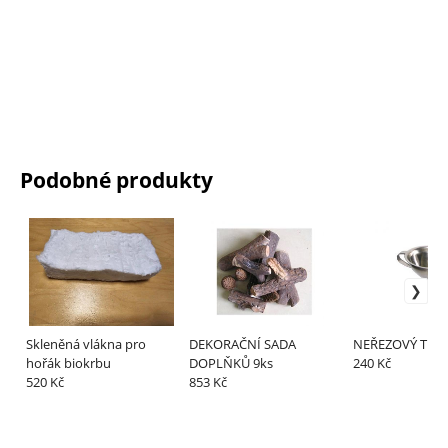
Podobné produkty
Skleněná vlákna pro
DEKORAČNÍ SADA
NEŘEZOVÝ Tryc
hořák biokrbu
DOPLŇKŮ 9ks
240 Kč
520 Kč
853 Kč