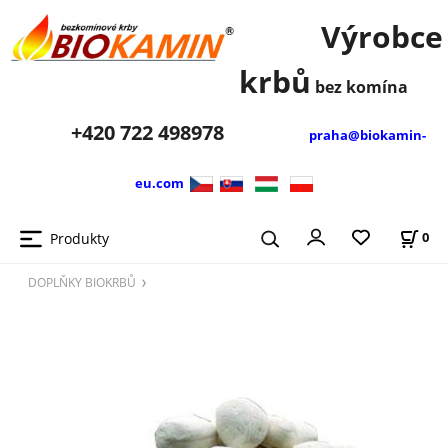
Výrobce
krbů
bez komína
+420
722 498978
praha@biokamin-
eu.com
Produkty
0
DOPLŇKY BIOKRBŮ