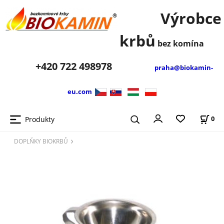
Výrobce
krbů
bez komína
+420
722 498978
praha@biokamin-
eu.com
Produkty
0
DOPLŇKY BIOKRBŮ