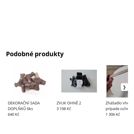
Podobné produkty
DEKORAČNÍ SADA
ZVUK OHNĚ 2
Zhášadlo vhodn
DOPLŇKŮ 6ks
3 198 Kč
prípade ochran
640 Kč
pre horáky Vene
1 306 Kč
180