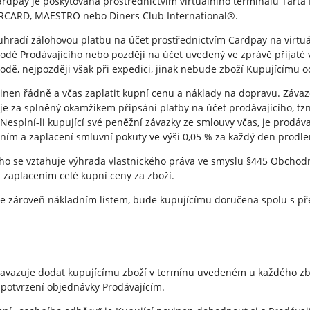
Cardpay je poskytována prostřednictvím virtuálního terminálu Tarta 
CARD, MAESTRO nebo Diners Club International®.
í uhradí zálohovou platbu na účet prostřednictvím Cardpay na virtu
dě Prodávajícího nebo později na účet uvedený ve zprávě přijaté v 
dě, nejpozději však při expedici, jinak nebude zboží Kupujícímu o
ovinen řádně a včas zaplatit kupní cenu a náklady na dopravu. Závaz
e za splněný okamžikem připsání platby na účet prodávajícího, t
. Nesplní-li kupující své peněžní závazky ze smlouvy včas, je prod
ním a zaplacení smluvní pokuty ve výši 0,05 % za každý den prodle
ího se vztahuje výhrada vlastnického práva ve smyslu §445 Obchod
 zaplacením celé kupní ceny za zboží.
á je zároveň nákladním listem, bude kupujícímu doručena spolu s 
 zavazuje dodat kupujícímu zboží v termínu uvedeném u každého zb
 potvrzení objednávky Prodávajícím.