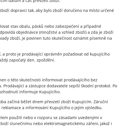
ícím datum a čas převzetí zboží.
zboží dopravci tak, aby bylo zboží doručeno na místo určené
trolovat stav obalu, pásků nebo zabezpečení a případné
odpovídá objednávce (množství a vzhled zboží) a zda je zboží
vady zboží, je povinen tuto skutečnost oznámit písemně na
í, a proto je prodávající oprávněn požadovat od kupujícího
aždý započatý den. zpoždění.
vinen o této skutečnosti informovat prodávajícího bez
 Prodávající a zástupce dodavatele sepíší škodní protokol. Po
ozhodnutí informuje Kupujícího.
 doba začíná běžet dnem převzetí zboží Kupujícím. Záruční
 reklamace a informování Kupujícího o jejím výsledku.
účelem použití nebo v rozporu se zásadami uvedenými v
boží slunečnímu nebo elektromagnetickému záření, jakož i