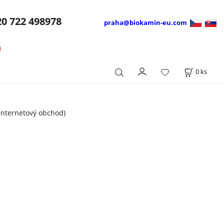
20
722 498978
praha@biokamin-eu.com
0
ks
internetový obchod)