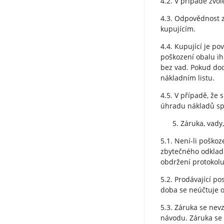
4.2. V případě zvo
4.3. Odpovědnost z
kupujícím.
4.4. Kupující je po
poškození obalu ih
bez vad. Pokud dod
nákladním listu.
4.5. V případě, že
úhradu nákladů spo
Záruka, vady
5.1. Není-li poškoz
zbytečného odkladu
obdržení protokolu
5.2. Prodávající p
doba se neúčtuje o
5.3. Záruka se nev
návodu. Záruka se