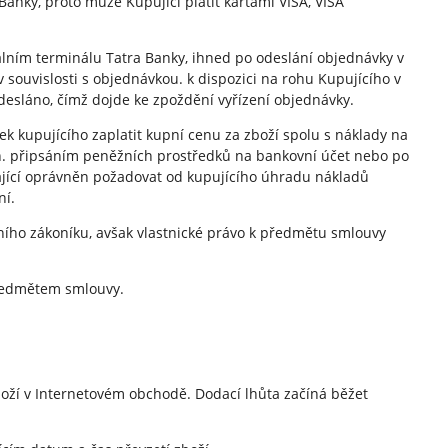
Banky, proto může Kupující platit kartami VISA, VISA
álním terminálu Tatra Banky, ihned po odeslání objednávky v
souvislosti s objednávkou. k dispozici na rohu Kupujícího v
desláno, čímž dojde ke zpoždění vyřízení objednávky.
ek kupujícího zaplatit kupní cenu za zboží spolu s náklady na
zn. připsáním peněžních prostředků na bankovní účet nebo po
ávající oprávněn požadovat od kupujícího úhradu nákladů
ní.
ního zákoníku, avšak vlastnické právo k předmětu smlouvy
předmětem smlouvy.
oží v Internetovém obchodě. Dodací lhůta začíná běžet