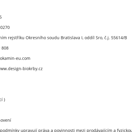
5
30270
m rejstříku Okresního soudu Bratislava I, oddíl Sro, č.j. 55614/B
9 808
iokamin-eu.com
www.design-biokrby.cz
í )
novení
 podmínky upravují práva a povinnosti mezi prodávajícím a fyzick