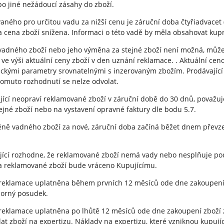
o jiné nežádoucí zásahy do zboží.
vaného pro určitou vadu za nižší cenu je záruční doba čtyřiadvacet
la cena zboží snížena. Informaci o této vadě by měla obsahovat kup
 vadného zboží nebo jeho výměna za stejné zboží není možná, může
 ve výši aktuální ceny zboží v den uznání reklamace. . Aktuální cen
ickými parametry srovnatelnými s inzerovaným zbožím. Prodávající 
tomuto rozhodnutí se nelze odvolat.
jící neopraví reklamované zboží v záruční době do 30 dnů, považuje
jné zboží nebo na vystavení opravné faktury dle bodu 5.7.
měně vadného zboží za nové, záruční doba začíná běžet dnem převz
ající rozhodne, že reklamované zboží nemá vady nebo nesplňuje po
 reklamované zboží bude vráceno Kupujícímu.
reklamace uplatněna během prvních 12 měsíců ode dne zakoupení z
borný posudek.
reklamace uplatněna po lhůtě 12 měsíců ode dne zakoupení zboží z
lat zboží na expertizu. Náklady na expertizu, které vzniknou kupují