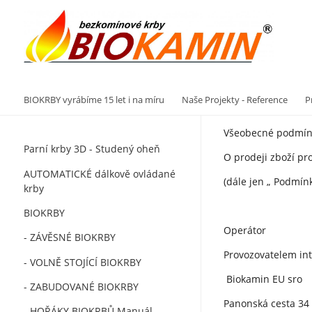
Vý
BIOKRBY vyrábíme 15 let i na míru
Naše Projekty - Reference
P
Všeobecné podmín
Parní krby 3D - Studený oheň
O prodeji zboží pr
AUTOMATICKÉ dálkově ovládané
(dále jen „ Podmínk
krby
BIOKRBY
Operátor
- ZÁVĚSNÉ BIOKRBY
Provozovatelem in
- VOLNĚ STOJÍCÍ BIOKRBY
Biokamin EU sro
- ZABUDOVANÉ BIOKRBY
Panonská cesta 34
- HOŘÁKY BIOKRBŮ Manuál