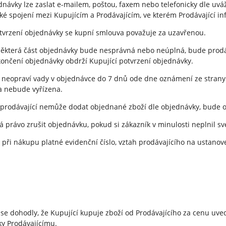
ednávky lze zaslat e-mailem, poštou, faxem nebo telefonicky dle u
cké spojení mezi Kupujícím a Prodávajícím, ve kterém Prodávající in
otvrzení objednávky se kupní smlouva považuje za uzavřenou.
 některá část objednávky bude nesprávná nebo neúplná, bude prod
ončení objednávky obdrží Kupující potvrzení objednávky.
í neopraví vady v objednávce do 7 dnů ode dne oznámení ze stran
 nebude vyřízena.
e prodávající nemůže dodat objednané zboží dle objednávky, bude o
má právo zrušit objednávku, pokud si zákazník v minulosti neplnil s
cí při nákupu platné evidenční číslo, vztah prodávajícího na ustan
 se dohodly, že Kupující kupuje zboží od Prodávajícího za cenu u
y Prodávajícímu.