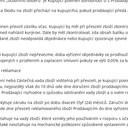
lení „osobního odběru“ je Kupující povinen dohodnout si s Prodávaj
a škodu na zboží přechází na kupujícího, pokud prodávající předá 
vinen převzít zásilku včas. Kupující by měl při převzetí zboží zkon
ned nahlásit kurýrovi. Dále by měl zkontrolovat, zda obsah balíku 
ané zboží neodpovídá objednávce nebo kupující zpozoruje zjevné 
 si kupující zboží nepřevezme, doba vyřízení objednávky se prodlouž
jených s prodlením a zaplacení smluvní pokuty ve výši 0,05% za k
, reklamace
ení nebo částečná vada zboží viditelná při převzetí, je kupující po
, nejpozději však do 10 dnů ode dne doručení zboží prodávajícímu.
 Prodávající rozhodne o způsobu odstranění vady zboží a o svém r
oskytuje záruku na zboží po dobu dvaceti čtyř (24) měsíců. Záruční
de dne převzetí reklamovaného zboží Prodávajícím do dne vyřízení
ztahuje na vady zboží, které vznikly jeho používáním v rozporu s 
 také nevztahuje na mechanické poškození způsobené vystavením z