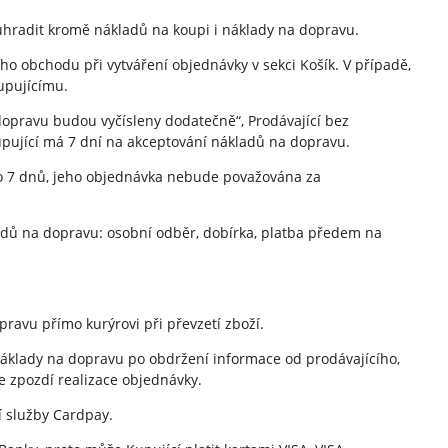
 uhradit kromě nákladů na koupi i náklady na dopravu.
ho obchodu při vytváření objednávky v sekci Košík. V případě,
upujícímu.
opravu budou vyčísleny dodatečně“, Prodávající bez
pující má 7 dní na akceptování nákladů na dopravu.
 do 7 dnů, jeho objednávka nebude považována za
ladů na dopravu: osobní odběr, dobírka, platba předem na
opravu přímo kurýrovi při převzetí zboží.
s náklady na dopravu po obdržení informace od prodávajícího,
 zpozdí realizace objednávky.
í služby Cardpay.