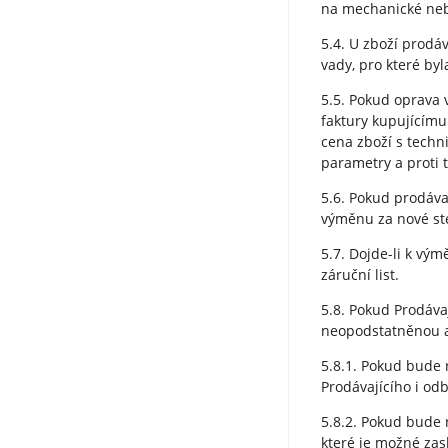
na mechanické neb
5.4. U zboží prodá
vady, pro které by
5.5. Pokud oprava
faktury kupujícímu
cena zboží s techn
parametry a proti 
5.6. Pokud prodáva
výměnu za nové ste
5.7. Dojde-li k vý
záruční list.
5.8. Pokud Prodáv
neopodstatněnou a
5.8.1. Pokud bude 
Prodávajícího i od
5.8.2. Pokud bude 
které je možné zas