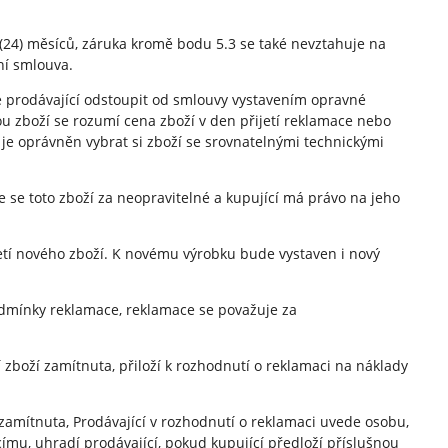
 (24) měsíců, záruka kromě bodu 5.3 se také nevztahuje na
ní smlouva.
 prodávající odstoupit od smlouvy vystavením opravné
ou zboží se rozumí cena zboží v den přijetí reklamace nebo
je oprávněn vybrat si zboží se srovnatelnými technickými
 se toto zboží za neopravitelné a kupující má právo na jeho
etí nového zboží. K novému výrobku bude vystaven i nový
dmínky reklamace, reklamace se považuje za
boží zamítnuta, přiloží k rozhodnutí o reklamaci na náklady
amítnuta, Prodávající v rozhodnutí o reklamaci uvede osobu,
címu, uhradí prodávající, pokud kupující předloží příslušnou