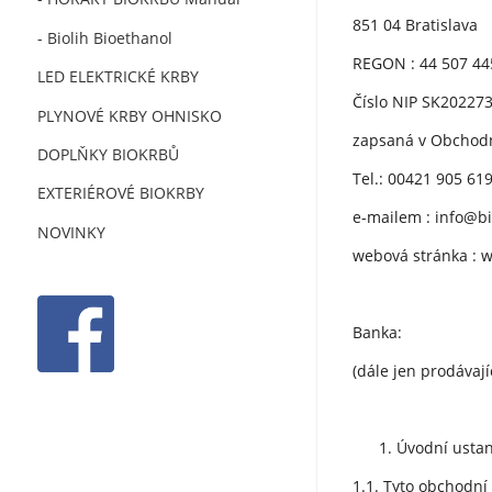
851 04 Bratislava
- Biolih Bioethanol
REGON : 44 507 44
LED ELEKTRICKÉ KRBY
Číslo NIP SK20227
PLYNOVÉ KRBY OHNISKO
zapsaná v Obchodní
DOPLŇKY BIOKRBŮ
Tel.: 00421 905 61
EXTERIÉROVÉ BIOKRBY
e-mailem : info@b
NOVINKY
webová stránka : 
Banka:
(dále jen prodávajíc
Úvodní usta
1.1. Tyto obchodní