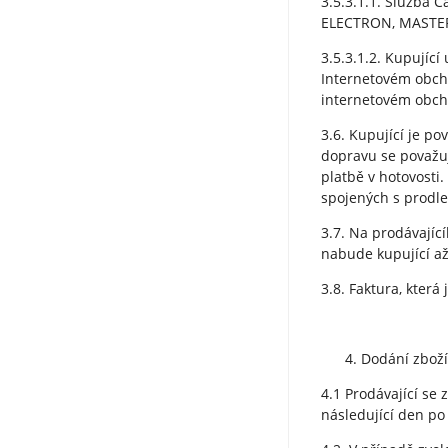
3.5.3.1.1. Služba 
ELECTRON, MASTER
3.5.3.1.2. Kupujíc
Internetovém obcho
internetovém obcho
3.6. Kupující je p
dopravu se považuj
platbě v hotovosti
spojených s prodle
3.7. Na prodávajíc
nabude kupující až
3.8. Faktura, kter
Dodání zboží
4.1 Prodávající se
následující den po