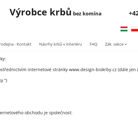
robce krbů
+4
bez komína
rodejna - Kontakt
Návrhy krbů v interiéru
FAQ
Zák. sekce
ky:
ostřednictvím internetové stránky
www.design-biokrby.cz
(dále jen 
y “)
ternetového obchodu je společnost: