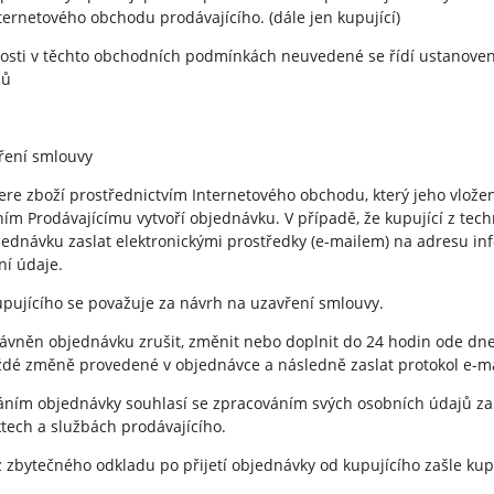
ternetového obchodu prodávajícího. (dále jen kupující)
nosti v těchto obchodních podmínkách neuvedené se řídí ustanoven
sů
ření smlouvy
ybere zboží prostřednictvím Internetového obchodu, který jeho vlože
m Prodávajícímu vytvoří objednávku. V případě, že kupující z tec
dnávku zaslat elektronickými prostředky (e-mailem) na adresu inf
ní údaje.
pujícího se považuje za návrh na uzavření smlouvy.
právněn objednávku zrušit, změnit nebo doplnit do 24 hodin ode dne 
aždé změně provedené v objednávce a následně zaslat protokol e-
láním objednávky souhlasí se zpracováním svých osobních údajů za
tech a službách prodávajícího.
ez zbytečného odkladu po přijetí objednávky od kupujícího zašle ku