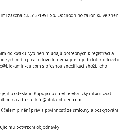
ími zákona č.j. 513/1991 Sb. Obchodního zákoníku ve znění
ním do košíku, vyplněním údajů potřebných k registraci a
hnických nebo jiných důvodů nemá přístup do Internetového
o@biokamin-eu.com s přesnou specifikací zboží, jeho
jejího odeslání. Kupující by měl telefonicky informovat
mailem na adresu: info@biokamin-eu.com
 účelem plnění práv a povinností ze smlouvy a poskytování
pujícímu potvrzení objednávky.