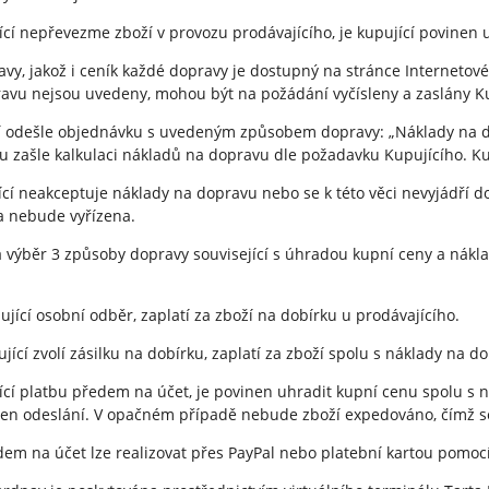
jící nepřevezme zboží v provozu prodávajícího, je kupující povinen
avy, jakož i ceník každé dopravy je dostupný na stránce Internetové
ravu nejsou uvedeny, mohou být na požádání vyčísleny a zaslány K
cí odešle objednávku s uvedeným způsobem dopravy: „Náklady na d
 zašle kalkulaci nákladů na dopravu dle požadavku Kupujícího. Ku
ící neakceptuje náklady na dopravu nebo se k této věci nevyjádří
 nebude vyřízena.
a výběr 3 způsoby dopravy související s úhradou kupní ceny a nák
kupující osobní odběr, zaplatí za zboží na dobírku u prodávajícího.
ující zvolí zásilku na dobírku, zaplatí za zboží spolu s náklady na d
pující platbu předem na účet, je povinen uhradit kupní cenu spolu 
den odeslání. V opačném případě nebude zboží expedováno, čímž se
edem na účet lze realizovat přes PayPal nebo platební kartou pomoc