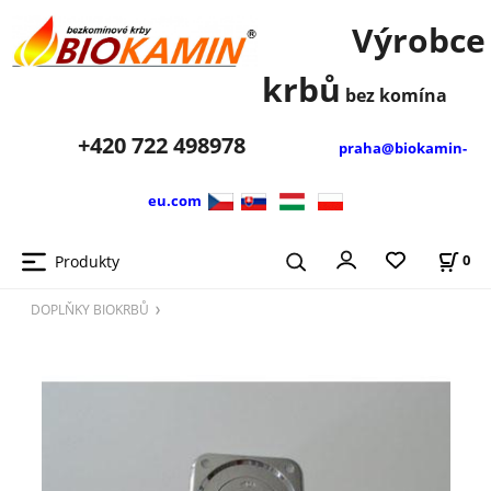
Výrobce
krbů
bez komína
+420
722 498978
praha@biokamin-
eu.com
Produkty
0
DOPLŇKY BIOKRBŮ