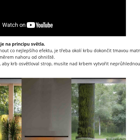
je na principu světla.
nout co nejlepšího efektu, je třeba okolí krbu dokončit tmavou mat
 směrem nahoru od ohniště.
 aby krb osvětloval strop, musíte nad krbem vytvořit neprůhlednou