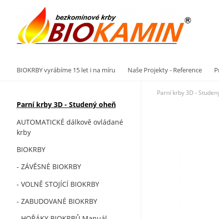
Vý
BIOKRBY vyrábíme 15 let i na míru
Naše Projekty - Reference
P
Parní krby 3D - Studen
Parní krby 3D - Studený oheň
AUTOMATICKÉ dálkově ovládané
krby
BIOKRBY
- ZÁVĚSNÉ BIOKRBY
- VOLNĚ STOJÍCÍ BIOKRBY
- ZABUDOVANÉ BIOKRBY
- HOŘÁKY BIOKRBŮ Manuál