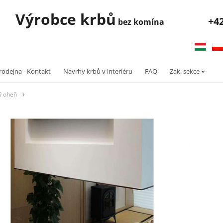
robce krbů
+4
bez komína
rodejna - Kontakt
Návrhy krbů v interiéru
FAQ
Zák. sekce
ý oheň