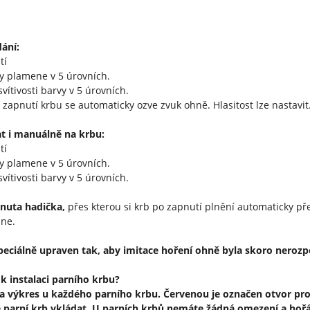
ání:
tí
ky plamene v 5 úrovních.
svítivosti barvy v 5 úrovních.
 zapnutí krbu se automaticky ozve zvuk ohně. Hlasitost lze nastavit
at i manuálně na krbu:
tí
ky plamene v 5 úrovních.
svítivosti barvy v 5 úrovních.
rnuta hadička,
přes kterou si krb po zapnutí plnění automaticky př
pne.
speciálně upraven tak, aby imitace hoření ohně byla skoro neroz
 k instalaci parního krbu?
na výkres u každého parního krbu. Červenou je označen otvor pro 
 parní krb vkládat. U parních krbů nemáte žádná omezení a hořá