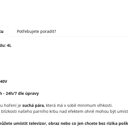
tu
Potřebujete poradit?
du: 4L
240V
h - 24h/7 dle úpravy
u hoření je
suchá pára,
která má v sobě minimum vlhkosti.
 blízkosti našeho parního krbu nad efektem ohně mohou být umístě
ůžete umístit televizor, obraz nebo co jen chcete bez rizika poš