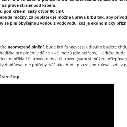
V na pravé straně pod krbem.
u pod krbem, čistý otvor 80 cm².
ebude možný, za poplatek je možná úprava krbu tak, aby přívo
rby se plní obyčejnou vodou z vodovodu, což je ekonomicky přízn
atíte
neomezené plnění,
bude krb fungovat jak dlouho budete chtít
adička pro plnění v délce 1 - 5 metrů (dle potřeby). Hadička bude 
dou, například 5litrovou nebo 10litrovou (sami si můžete přizpůsob
y doplňovat dle potřeby. Váš úkol bude pouze kontrolovat, zda v pl
tart-Stop