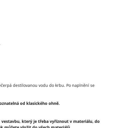
.
ečerpá destilovanou vodu do krbu. Po naplnění se
poznatelná od klasického ohně.
vestavbu, který je třeba vyříznout v materiálu, do
k můžete vložit do všech materiálů.