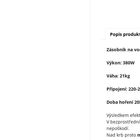
Popis produk
Zásobník na vo
Výkon: 380W
Váha: 21kg
Připojení: 220-
Doba hoření 20
Výsledkem efekt
V bezprostřední
nepoškodí.
Nad krb proto
m