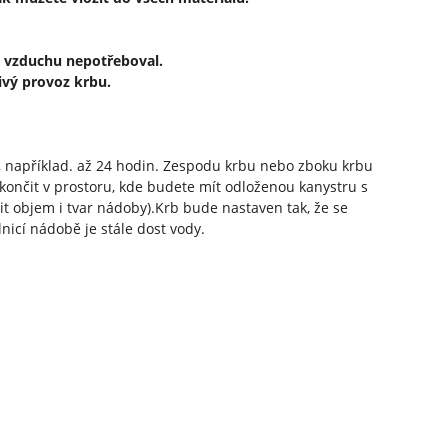
d vzduchu nepotřeboval.
ivý provoz krbu.
, například. až 24 hodin. Zespodu krbu nebo zboku krbu
končit v prostoru, kde budete mít odloženou kanystru s
it objem i tvar nádoby).Krb bude nastaven tak, že se
nicí nádobě je stále dost vody.