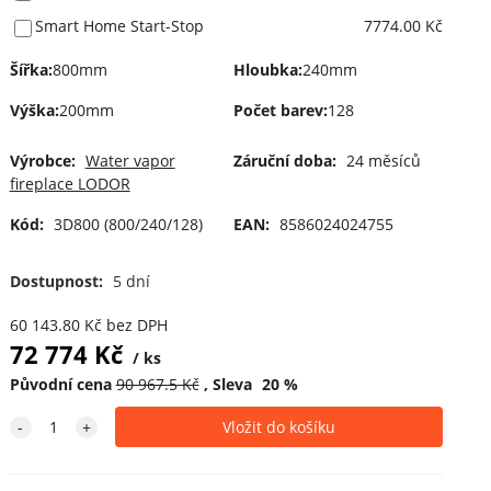
Smart Home Start-Stop
7774.00 Kč
Šířka
:
800mm
Hloubka
:
240mm
Výška
:
200mm
Počet barev
:
128
Výrobce:
Water vapor
Záruční doba:
24 měsíců
fireplace LODOR
Kód:
3D800 (800/240/128)
EAN:
8586024024755
Dostupnost:
5 dní
60 143.80
Kč
bez DPH
72 774
Kč
ks
Původní cena
90 967.5
Kč
Sleva
20
%