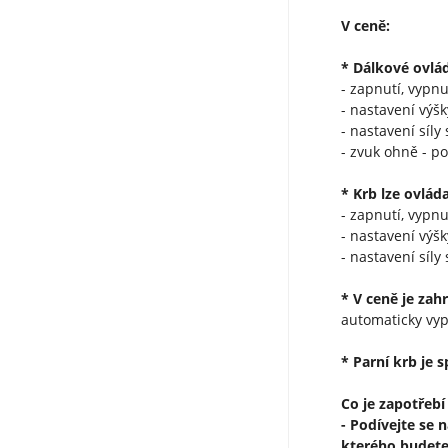
V ceně:
* Dálkové ovlád
- zapnutí, vypnu
- nastavení výš
- nastavení síly 
- zvuk ohně - po
* Krb lze ovlád
- zapnutí, vypnu
- nastavení výš
- nastavení síly 
* V ceně je zah
automaticky vy
* Parní krb je 
Co je zapotřebí
- Podívejte se 
kterého budete