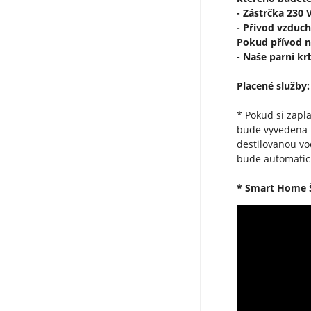
- Zástrčka 230 
- Přívod vzduch
Pokud přívod n
- Naše parní k
Placené služby:
* Pokud si zapl
bude vyvedena h
destilovanou vo
bude automatick
* Smart Home Š