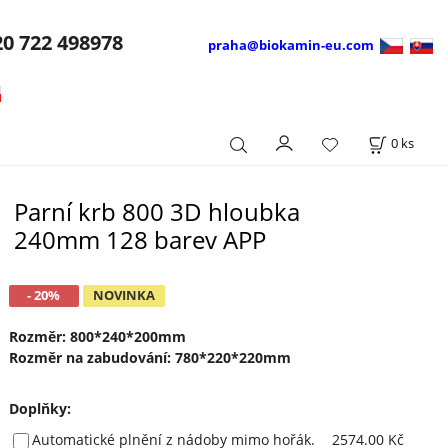
20
722 498978
praha@biokamin-eu.com
0
ks
Parní krb 800 3D hloubka
240mm 128 barev APP
- 20%
NOVINKA
Rozměr: 800*240*200mm
Rozměr na zabudování: 780*220*220mm
Doplňky
:
Automatické plnění z nádoby mimo hořák.
2574.00 Kč