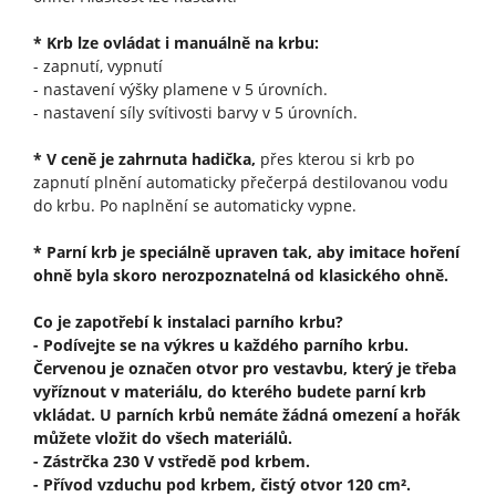
* Krb lze ovládat i manuálně na krbu:
- zapnutí, vypnutí
- nastavení výšky plamene v 5 úrovních.
- nastavení síly svítivosti barvy v 5 úrovních.
* V ceně je zahrnuta hadička,
přes kterou si krb po
zapnutí plnění automaticky přečerpá destilovanou vodu
do krbu. Po naplnění se automaticky vypne.
* Parní krb je speciálně upraven tak, aby imitace hoření
ohně byla skoro nerozpoznatelná od klasického ohně.
Co je zapotřebí k instalaci parního krbu?
- Podívejte se na výkres u každého parního krbu.
Červenou je označen otvor pro vestavbu, který je třeba
vyříznout v materiálu, do kterého budete parní krb
vkládat. U parních krbů nemáte žádná omezení a hořák
můžete vložit do všech materiálů.
- Zástrčka 230 V vstředě pod krbem.
- Přívod vzduchu pod krbem, čistý otvor 120 cm².