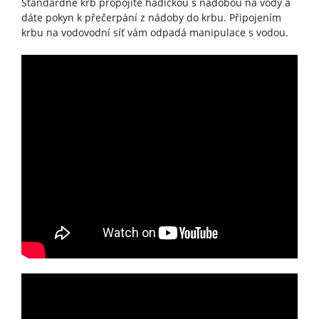
Standardně krb propojíte hadičkou s nádobou na vody a
dáte pokyn k přečerpání z nádoby do krbu. Připojením
krbu na vodovodní síť vám odpadá manipulace s vodou.