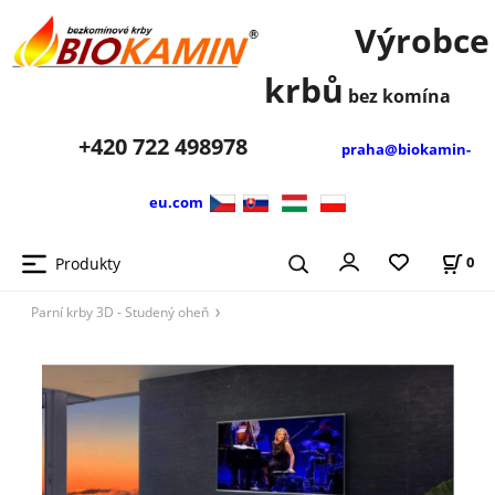
Výrobce
krbů
bez komína
+420
722 498978
praha@biokamin-
eu.com
Produkty
0
Parní krby 3D - Studený oheň