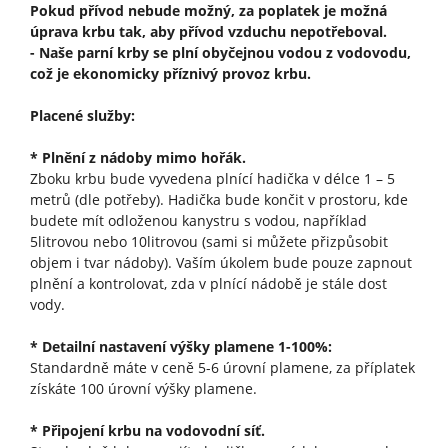
Pokud přívod nebude možný, za poplatek je možná
úprava krbu tak, aby přívod vzduchu nepotřeboval.
- Naše parní krby se plní obyčejnou vodou z vodovodu,
což je ekonomicky příznivý provoz krbu.
Placené služby:
* Plnění z nádoby mimo hořák.
Zboku krbu bude vyvedena plnící hadička v délce 1 – 5
metrů (dle potřeby). Hadička bude končit v prostoru, kde
budete mít odloženou kanystru s vodou, například
5litrovou nebo 10litrovou (sami si můžete přizpůsobit
objem i tvar nádoby). Vaším úkolem bude pouze zapnout
plnění a kontrolovat, zda v plnící nádobě je stále dost
vody.
* Detailní nastavení výšky plamene 1-100%:
Standardně máte v ceně 5-6 úrovní plamene, za příplatek
získáte 100 úrovní výšky plamene.
* Připojení krbu na vodovodní síť.