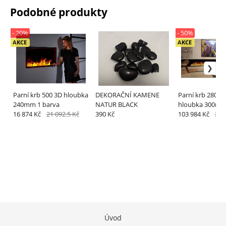
Podobné produkty
- 20%
- 50%
AKCE
AKCE
Parní krb 500 3D hloubka
DEKORAČNÍ KAMENE
Parní krb 2800 
240mm 1 barva
NATUR BLACK
hloubka 300mm
16 874 Kč
21 092.5 Kč
390 Kč
103 984 Kč
207
Úvod