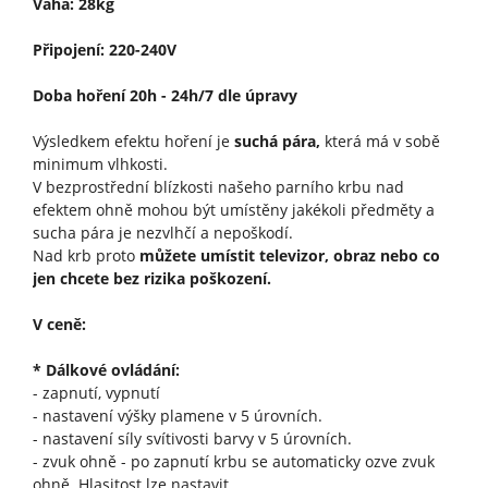
Váha: 28kg
Připojení: 220-240V
Doba hoření 20h - 24h/7 dle úpravy
Výsledkem efektu hoření je
suchá pára,
která má v sobě
minimum vlhkosti.
V bezprostřední blízkosti našeho parního krbu nad
efektem ohně mohou být umístěny jakékoli předměty a
sucha pára je nezvlhčí a nepoškodí.
Nad krb proto
můžete umístit televizor, obraz nebo co
jen chcete bez rizika poškození.
V ceně:
* Dálkové ovládání:
- zapnutí, vypnutí
- nastavení výšky plamene v 5 úrovních.
- nastavení síly svítivosti barvy v 5 úrovních.
- zvuk ohně - po zapnutí krbu se automaticky ozve zvuk
ohně. Hlasitost lze nastavit.