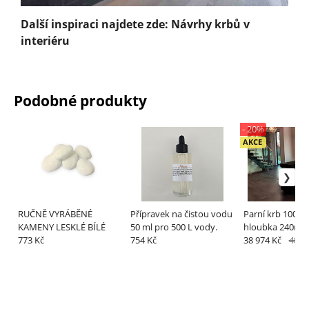
Další inspiraci najdete zde: Návrhy krbů v
interiéru
Podobné produkty
- 20%
AKCE
RUČNĚ VYRÁBĚNÉ
Přípravek na čistou vodu
Parní krb 1000 
KAMENY LESKLÉ BÍLÉ
50 ml pro 500 L vody.
hloubka 240mm
773 Kč
754 Kč
38 974 Kč
48 7