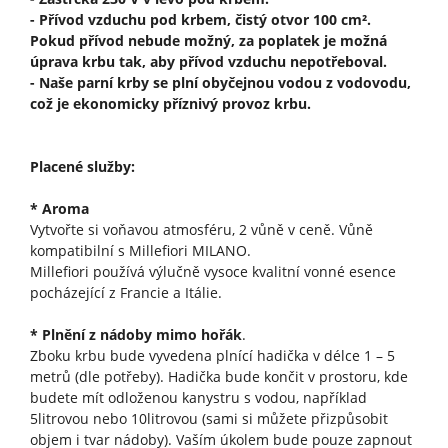
- Přívod vzduchu pod krbem, čistý otvor 100 cm².
Pokud přívod nebude možný, za poplatek je možná
úprava krbu tak, aby přívod vzduchu nepotřeboval.
- Naše parní krby se plní obyčejnou vodou z vodovodu,
což je ekonomicky příznivý provoz krbu.
Placené služby:
* Aroma
Vytvořte si voňavou atmosféru, 2 vůně v ceně. Vůně
kompatibilní s Millefiori MILANO.
Millefiori používá výlučně vysoce kvalitní vonné esence
pocházející z Francie a Itálie.
* Plnění z nádoby mimo hořák
.
Zboku krbu bude vyvedena plnící hadička v délce 1 – 5
metrů (dle potřeby). Hadička bude končit v prostoru, kde
budete mít odloženou kanystru s vodou, například
5litrovou nebo 10litrovou (sami si můžete přizpůsobit
objem i tvar nádoby). Vaším úkolem bude pouze zapnout