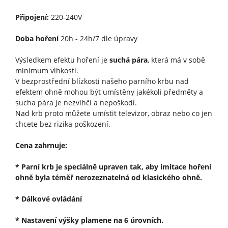
Připojení:
220-240V
Doba hoření
20h - 24h/7 dle úpravy
Výsledkem efektu hoření je
suchá pára
, která má v sobě
minimum vlhkosti.
V bezprostřední blízkosti našeho parního krbu nad
efektem ohně mohou být umístěny jakékoli předměty a
sucha pára je nezvlhčí a nepoškodí.
Nad krb proto můžete umístit televizor, obraz nebo co jen
chcete bez rizika poškození.
Cena zahrnuje:
* Parní krb je speciálně upraven tak, aby imitace hoření
ohně byla téměř nerozeznatelná od klasického ohně.
* Dálkové ovládání
* Nastavení výšky plamene na 6 úrovních.