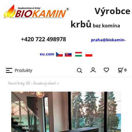
Výrobce
krbů
bez komína
+420
722 498978
praha@biokamin-
eu.com
Produkty
0
Parní krby 3D - Studený oheň