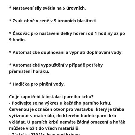
* Nastavení síly světla na 5 úrovních.
* Zvuk ohně v ceně v 5 úrovních hlasitosti
* Časovač pro nastavení délky hoření od 1 hodiny až po
9 hodin.
* Automatické doplňování a vypnutí doplňování vody.
* Automatické vypouštění v případě potřeby
přemístění hořáku.
* Hadička pro plnění vody.
Co je zapotřebí k instalaci parního krbu?
- Podívejte se na výkres u každého parního krbu.
Červenou je označen otvor pro vestavbu, který je třeba
vyříznout v materiálu, do kterého budete parní krb
vkládat. U parních krbů nemáte žádná omezení a hořák
můžete vložit do všech materiálů.
- Zástrčka 230 V v levo pod krbem.