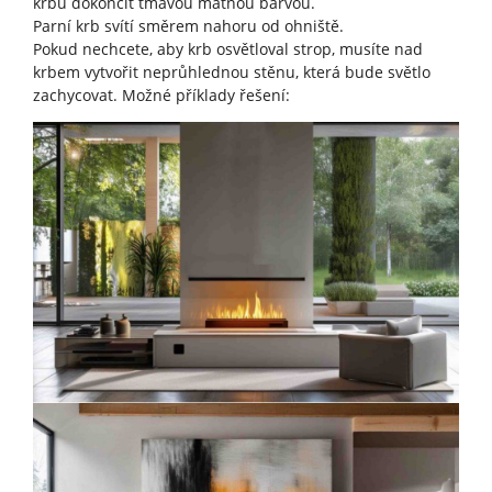
krbu dokončit tmavou matnou barvou.
Parní krb svítí směrem nahoru od ohniště.
Pokud nechcete, aby krb osvětloval strop, musíte nad
krbem vytvořit neprůhlednou stěnu, která bude světlo
zachycovat. Možné příklady řešení: