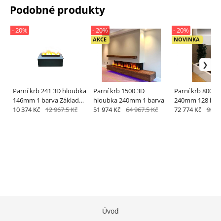
Podobné produkty
- 20%
- 20%
- 20%
AKCE
NOVINKA
Parní krb 241 3D hloubka
Parní krb 1500 3D
Parní krb 800 3
146mm 1 barva Základní
hloubka 240mm 1 barva
240mm 128 bar
model
10 374 Kč
12 967.5 Kč
51 974 Kč
64 967.5 Kč
72 774 Kč
90 9
Úvod