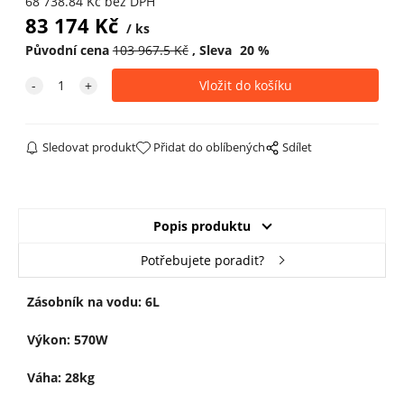
68 738.84
Kč
bez DPH
83 174
Kč
ks
Původní cena
103 967.5
Kč
Sleva
20
%
Sledovat produkt
Přidat do oblíbených
Sdílet
Popis produktu
Potřebujete poradit?
Zásobník na vodu: 6L
Výkon: 570W
Váha: 28kg