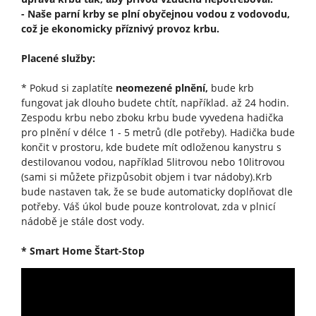
- Naše parní krby se plní obyčejnou vodou z vodovodu,
což je ekonomicky příznivý provoz krbu.
Placené služby:
* Pokud si zaplatíte
neomezené plnění,
bude krb
fungovat jak dlouho budete chtít, například. až 24 hodin.
Zespodu krbu nebo zboku krbu bude vyvedena hadička
pro plnění v délce 1 - 5 metrů (dle potřeby). Hadička bude
končit v prostoru, kde budete mít odloženou kanystru s
destilovanou vodou, například 5litrovou nebo 10litrovou
(sami si můžete přizpůsobit objem i tvar nádoby).Krb
bude nastaven tak, že se bude automaticky doplňovat dle
potřeby. Váš úkol bude pouze kontrolovat, zda v plnicí
nádobě je stále dost vody.
* Smart Home Štart-Stop