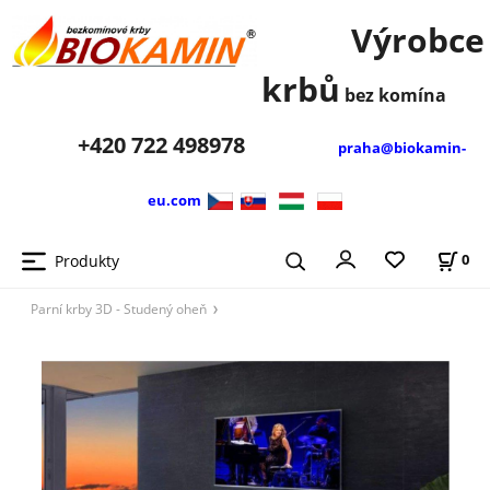
Výrobce
krbů
bez komína
+420
722 498978
praha@biokamin-
eu.com
Produkty
0
Parní krby 3D - Studený oheň