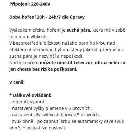
Připojení: 220-240V
Doba hoření 20h - 24h/7 dle úpravy
Výsledkem efektu hoření je
suchá pára,
která má v sobě
minimum vlhkosti.
V bezprostřední blízkosti našeho parního krbu nad
efektem ohně mohou být umístěny jakékoli předměty a
sucha pára je nezvlhčí a nepoškodí.
Nad krb proto
můžete umístit televizor, obraz nebo co
jen chcete bez rizika poškození.
V ceně:
* Dálkové ovládání:
- zapnutí, vypnutí
- nastavení výšky plamene v 5 úrovních.
- nastavení síly svítivosti barvy v 5 úrovních.
- zvuk ohně - po zapnutí krbu se automaticky ozve zvuk
ohně. Hlasitost lze nastavit.