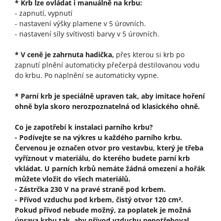
* Krb lze ovládat i manuálně na krbu:
- zapnutí, vypnutí
- nastavení výšky plamene v 5 úrovních.
- nastavení síly svítivosti barvy v 5 úrovních.
* V ceně je zahrnuta hadička,
přes kterou si krb po
zapnutí plnění automaticky přečerpá destilovanou vodu
do krbu. Po naplnění se automaticky vypne.
* Parní krb je speciálně upraven tak, aby imitace hoření
ohně byla skoro nerozpoznatelná od klasického ohně.
Co je zapotřebí k instalaci parního krbu?
- Podívejte se na výkres u každého parního krbu.
Červenou je označen otvor pro vestavbu, který je třeba
vyříznout v materiálu, do kterého budete parní krb
vkládat. U parních krbů nemáte žádná omezení a hořák
můžete vložit do všech materiálů.
- Zástrčka 230 V na pravé straně pod krbem.
- Přívod vzduchu pod krbem, čistý otvor 120 cm².
Pokud přívod nebude možný, za poplatek je možná
úprava krbu tak, aby přívod vzduchu nepotřeboval.