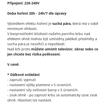
Připojení: 220-240V
Doba hoření 20h - 24h/7 dle úpravy
Výsledkem efektu hoření je
suchá pára,
která má v sobě
minimum vlhkosti.
V bezprostřední blízkosti našeho parního krbu nad
efektem ohně mohou být umístěny jakékoli předměty a
sucha pára je nezvlhčí a nepoškodí.
Nad krb proto
můžete umístit televizor, obraz nebo co
jen chcete bez rizika poškození.
V ceně:
* Dálkové ovládání:
- zapnutí, vypnutí
- nastavení výšky plamene v 5 úrovních.
- nastavení síly svítivosti barvy v 5 úrovních.
- zvuk ohně - po zapnutí krbu se automaticky ozve zvuk
ohně. Hlasitost lze nastavit.