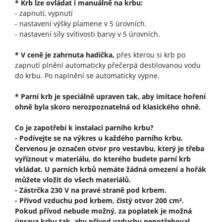
* Krb lze ovládat i manuálně na krbu:
- zapnutí, vypnutí
- nastavení výšky plamene v 5 úrovních.
- nastavení síly svítivosti barvy v 5 úrovních.
* V ceně je zahrnuta hadička,
přes kterou si krb po
zapnutí plnění automaticky přečerpá destilovanou vodu
do krbu. Po naplnění se automaticky vypne.
* Parní krb je speciálně upraven tak, aby imitace hoření
ohně byla skoro nerozpoznatelná od klasického ohně.
Co je zapotřebí k instalaci parního krbu?
- Podívejte se na výkres u každého parního krbu.
Červenou je označen otvor pro vestavbu, který je třeba
vyříznout v materiálu, do kterého budete parní krb
vkládat. U parních krbů nemáte žádná omezení a hořák
můžete vložit do všech materiálů.
- Zástrčka 230 V na pravé straně pod krbem.
- Přívod vzduchu pod krbem, čistý otvor 200 cm².
Pokud přívod nebude možný, za poplatek je možná
úprava krbu tak, aby přívod vzduchu nepotřeboval.