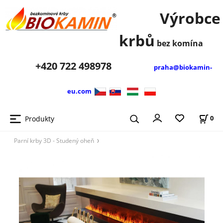
Výrobce
krbů
bez komína
+420
722 498978
praha@biokamin-
eu.com
Produkty
0
Parní krby 3D - Studený oheň