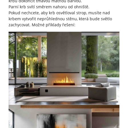
krbu dokončit tmavou matnou barvou.
Parní krb svítí směrem nahoru od ohniště.
Pokud nechcete, aby krb osvětloval strop, musíte nad
krbem vytvořit neprůhlednou stěnu, která bude světlo
zachycovat. Možné příklady řešení: