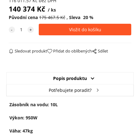
116 011.57
Kč
bez DPH
140 374
Kč
ks
Původní cena
175 467.5
Kč
Sleva
20
%
Sledovat produkt
Přidat do oblíbených
Sdílet
Popis produktu
Potřebujete poradit?
Zásobník na vodu: 10L
Výkon: 950W
Váha: 47kg