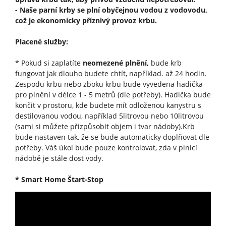
- Naše parní krby se plní obyčejnou vodou z vodovodu,
což je ekonomicky příznivý provoz krbu.
Placené služby:
* Pokud si zaplatíte
neomezené plnění,
bude krb
fungovat jak dlouho budete chtít, například. až 24 hodin.
Zespodu krbu nebo zboku krbu bude vyvedena hadička
pro plnění v délce 1 - 5 metrů (dle potřeby). Hadička bude
končit v prostoru, kde budete mít odloženou kanystru s
destilovanou vodou, například 5litrovou nebo 10litrovou
(sami si můžete přizpůsobit objem i tvar nádoby).Krb
bude nastaven tak, že se bude automaticky doplňovat dle
potřeby. Váš úkol bude pouze kontrolovat, zda v plnicí
nádobě je stále dost vody.
* Smart Home Štart-Stop