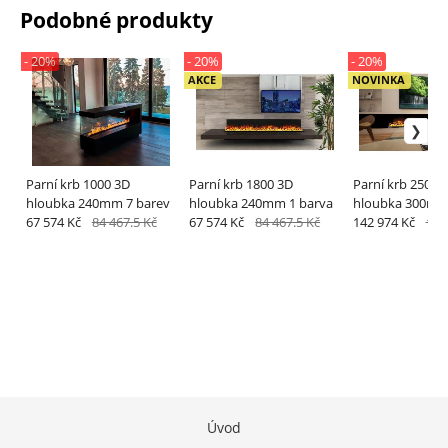
Podobné produkty
- 20%
- 20%
- 20%
AKCE
NOVINKA
Parní krb 1000 3D
Parní krb 1800 3D
Parní krb 2500 
hloubka 240mm 7 barev
hloubka 240mm 1 barva
hloubka 300mm
67 574 Kč
84 467.5 Kč
67 574 Kč
84 467.5 Kč
142 974 Kč
178
Úvod