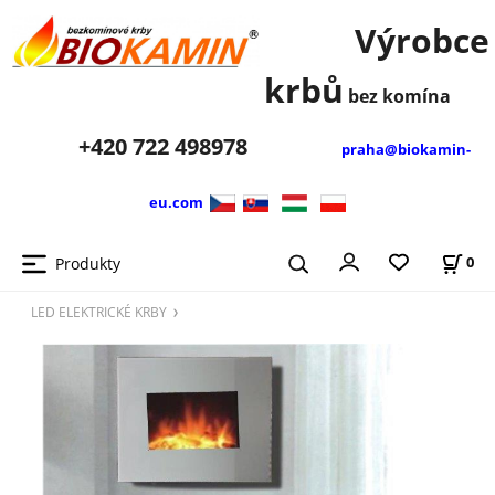
Výrobce
krbů
bez komína
+420
722 498978
praha@biokamin-
eu.com
Produkty
0
LED ELEKTRICKÉ KRBY