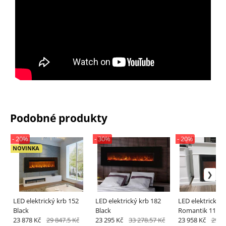
Podobné produkty
- 20%
- 30%
- 20%
NOVINKA
LED elektrický krb 152
LED elektrický krb 182
LED elektrický k
Black
Black
Romantik 110
23 878 Kč
29 847.5 Kč
23 295 Kč
33 278.57 Kč
23 958 Kč
29 9