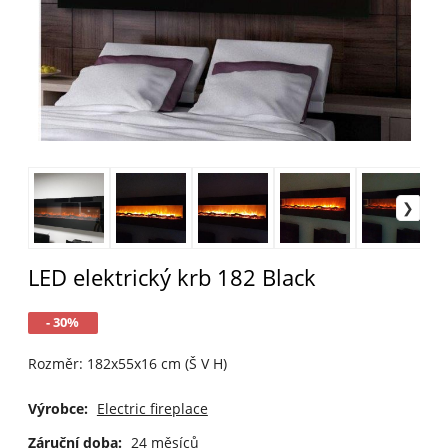
LED elektrický krb 182 Black
- 30%
Rozměr: 182x55x16 cm (Š V H)
Výrobce:
Electric fireplace
Záruční doba:
24 měsíců