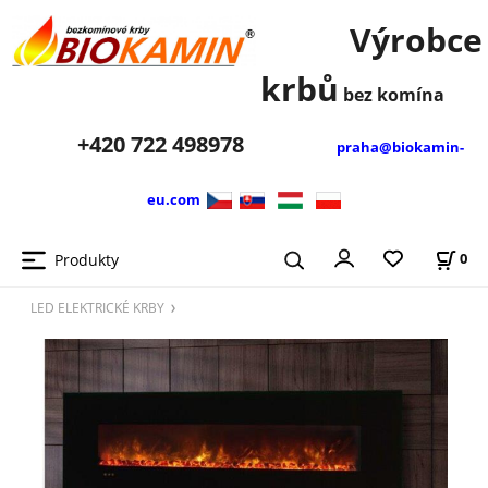
Výrobce
krbů
bez komína
+420
722 498978
praha@biokamin-
eu.com
Produkty
0
LED ELEKTRICKÉ KRBY