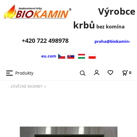
Výrobce
krbů
bez komína
+420
722 498978
praha@biokamin-
eu.com
Produkty
0
- ZÁVĚSNÉ BIOKRBY