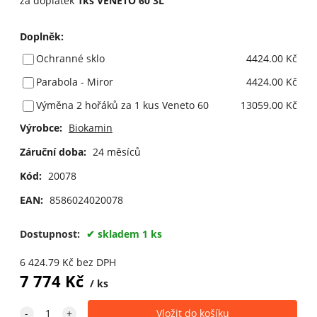
za doplatek
1ks VENETO 60 3L
Doplněk
:
Ochranné sklo
4424.00 Kč
Parabola - Miror
4424.00 Kč
Výměna 2 hořáků za 1 kus Veneto 60
13059.00 Kč
Výrobce:
Biokamin
Záruční doba:
24 měsíců
Kód:
20078
EAN:
8586024020078
Dostupnost:
skladem 1 ks
6 424.79
Kč
bez DPH
7 774
Kč
ks