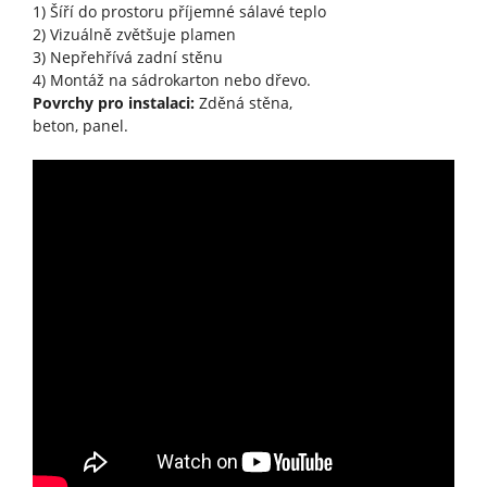
1) Šíří do prostoru příjemné sálavé teplo
2) Vizuálně zvětšuje plamen
3) Nepřehřívá zadní stěnu
4) Montáž na sádrokarton nebo dřevo.
Povrchy pro instalaci:
Zděná stěna,
beton, panel.