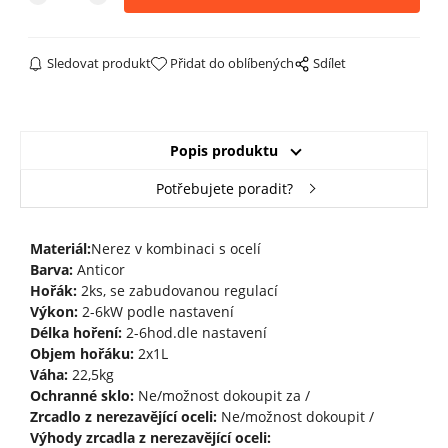
Sledovat produkt
Přidat do oblíbených
Sdílet
Popis produktu
Potřebujete poradit?
Materiál:
Nerez v kombinaci s ocelí
Barva:
Anticor
Hořák:
2ks, se zabudovanou regulací
Výkon:
2-6kW podle nastavení
Délka hoření:
2-6hod.dle nastavení
Objem hořáku:
2x1L
Váha:
22,5kg
Ochranné sklo:
Ne/možnost dokoupit za /
Zrcadlo z nerezavějící oceli:
Ne/možnost dokoupit /
Výhody zrcadla z nerezavějící oceli: