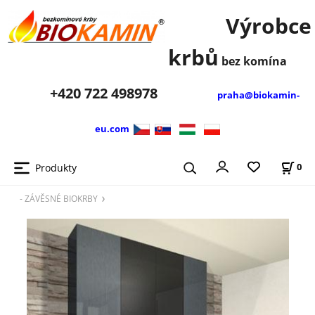
Výrobce
krbů
bez komína
+420
722 498978
praha@biokamin-
eu.com
Produkty
0
- ZÁVĚSNÉ BIOKRBY