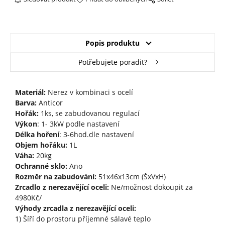
Popis produktu
Potřebujete poradit?
Materiál:
Nerez v kombinaci s ocelí
Barva:
Anticor
Hořák:
1ks, se zabudovanou regulací
Výkon
: 1- 3kW podle nastavení
Délka hoření
: 3-6hod.dle nastavení
Objem hořáku:
1L
Váha:
20kg
Ochranné sklo:
Ano
Rozměr na zabudování:
51x46x13cm (ŠxVxH)
Zrcadlo z nerezavějící oceli:
Ne/možnost dokoupit za
4980Kč/
Výhody zrcadla z nerezavějící oceli:
1) Šíří do prostoru příjemné sálavé teplo