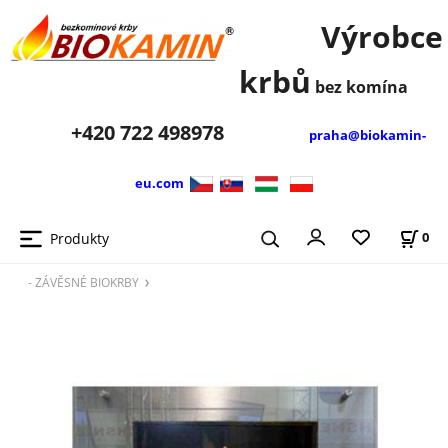
Výrobce
krbů
bez komína
+420
722 498978
praha@biokamin-
eu.com
Produkty
0
- ZÁVĚSNÉ BIOKRBY