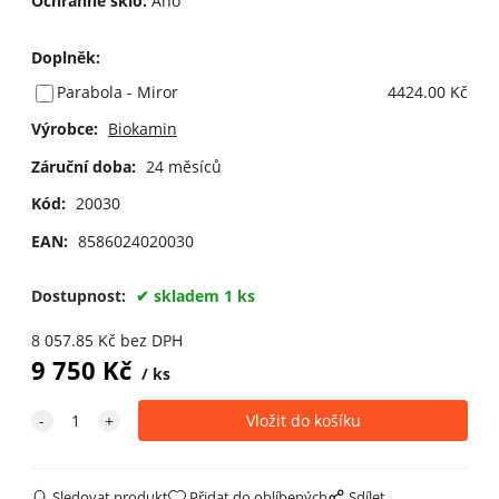
Ochranné sklo:
Ano
Doplněk
:
Parabola - Miror
4424.00 Kč
Výrobce:
Biokamin
Záruční doba:
24 měsíců
Kód:
20030
EAN:
8586024020030
Dostupnost:
skladem 1 ks
8 057.85
Kč
bez DPH
9 750
Kč
ks
Sledovat produkt
Přidat do oblíbených
Sdílet