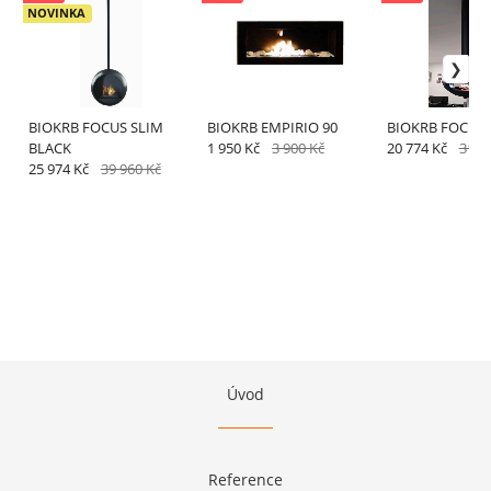
NOVINKA
BIOKRB FOCUS SLIM
BIOKRB EMPIRIO 90
BIOKRB FOCUS 
BLACK
1 950 Kč
3 900 Kč
20 774 Kč
31 9
25 974 Kč
39 960 Kč
Úvod
Reference