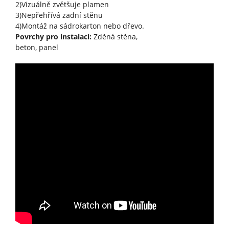
2)Vizuálně zvětšuje plamen
3)Nepřehřívá zadní stěnu
4)Montáž na sádrokarton nebo dřevo.
Povrchy pro instalaci:
Zděná stěna,
beton, panel