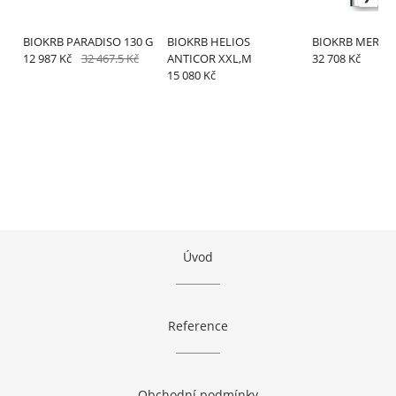
BIOKRB PARADISO 130 G
BIOKRB HELIOS
BIOKRB MERIO
12 987 Kč
32 467.5 Kč
ANTICOR XXL,M
32 708 Kč
15 080 Kč
Úvod
Reference
Obchodní podmínky