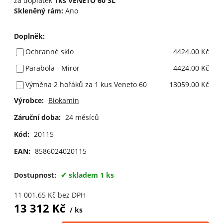
za doplatek
1ks VENETO 60 3L
Skleněný rám:
Ano
Doplněk
:
Ochranné sklo
4424.00 Kč
Parabola - Miror
4424.00 Kč
Výměna 2 hořáků za 1 kus Veneto 60
13059.00 Kč
Výrobce:
Biokamin
Záruční doba:
24 měsíců
Kód:
20115
EAN:
8586024020115
Dostupnost:
skladem 1 ks
11 001.65
Kč
bez DPH
13 312
Kč
ks