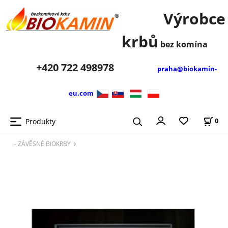
Výrobce
krbů
bez komína
+420
722 498978
praha@biokamin-
eu.com
Produkty
0
- ZÁVĚSNÉ BIOKRBY