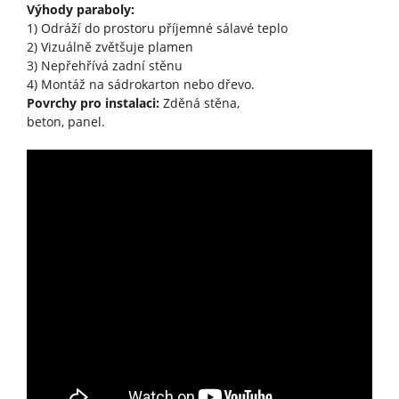
Výhody paraboly:
1) Odráží do prostoru příjemné sálavé teplo
2) Vizuálně zvětšuje plamen
3) Nepřehřívá zadní stěnu
4) Montáž na sádrokarton nebo dřevo.
Povrchy pro instalaci:
Zděná stěna,
beton, panel.