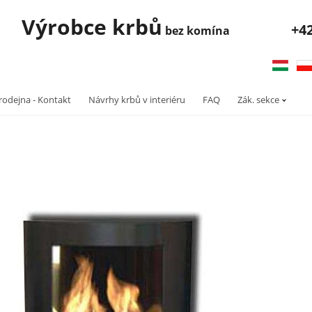
robce krbů
+4
bez komína
rodejna - Kontakt
Návrhy krbů v interiéru
FAQ
Zák. sekce