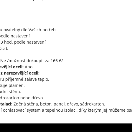
gulovatelný dle Vašich potřeb
odle nastavení
3 hod. podle nastavení
0,5 L
Ne /možnost dokoupit za 166 €/
vějící oceli:
Ano
 nerezavějící oceli:
oru příjemné sálavé teplo.
tšuje plamen.
adní stěnu.
drokarton nebo dřevo.
talaci:
Zděná stěna, beton, panel, dřevo, sádrokarton.
í ochlazovací systém a tepelnou izolaci, díky kterým jej můžeme osa