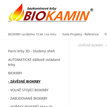
Vý
BIOKRBY vyrábíme 15 let i na míru
Naše Projekty - Reference
P
- ZÁVĚSNÉ BIOKRBY
Parní krby 3D - Studený oheň
AUTOMATICKÉ dálkově ovládané
krby
BIOKRBY
- ZÁVĚSNÉ BIOKRBY
- VOLNĚ STOJÍCÍ BIOKRBY
- ZABUDOVANÉ BIOKRBY
- HOŘÁKY BIOKRBŮ Manuál