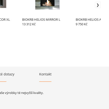
COR XL
BIOKRB HELIOS MIRROR L
BIOKRB HELIOS ANTIC
13 312 Kč
9 750 Kč
té dotazy
Kontakt
e výrobky té nejvyšší kvality.