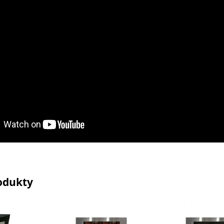
odukty