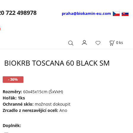
20
722 498978
praha@biokamin-eu.com
0
ks
BIOKRB TOSCANA 60 BLACK SM
- 36%
Rozměry:
60x45x15cm (ŠxVxH)
Hořák: 1ks
Ochranné sklo:
možnost dokoupit
Zrcadlo z nerezavějící oceli:
Ano
Doplněk
: