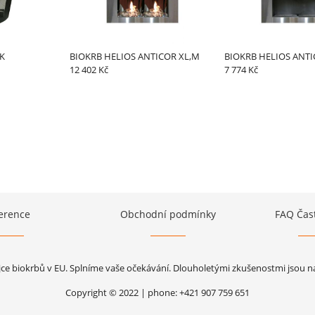
K
BIOKRB HELIOS ANTICOR XL,M
BIOKRB HELIOS ANTI
12 402 Kč
7 774 Kč
erence
Obchodní podmínky
FAQ Čas
jce biokrbů v EU. Splníme vaše očekávání. Dlouholetými zkušenostmi jsou naš
Copyright © 2022 | phone: +421 907 759 651