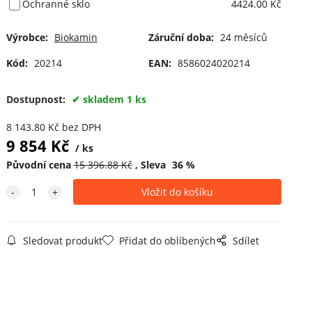
Ochranné sklo
4424.00 Kč
Výrobce:
Biokamin
Záruční doba:
24 měsíců
Kód:
20214
EAN:
8586024020214
Dostupnost:
skladem 1 ks
8 143.80
Kč
bez DPH
9 854
Kč
ks
Původní cena
15 396.88
Kč
Sleva
36
%
Sledovat produkt
Přidat do oblíbených
Sdílet