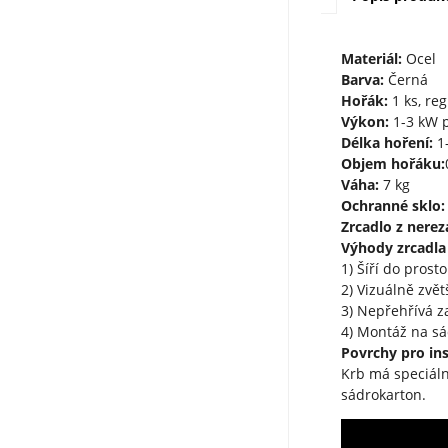
Materiál:
Ocel
Barva:
Černá
Hořák:
1 ks, re
Výkon:
1-3 kW p
Délka hoření:
1-
Objem hořáku:
Váha:
7 kg
Ochranné sklo:
Zrcadlo z nereza
Výhody zrcadla z
1) Šíří do prost
2) Vizuálně zvě
3) Nepřehřívá z
4) Montáž na sá
Povrchy pro ins
Krb má speciáln
sádrokarton.