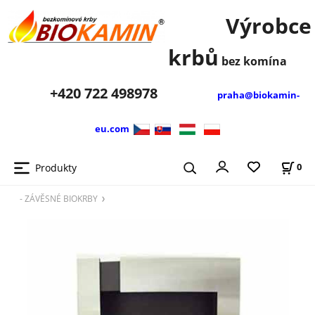
Výrobce
krbů
bez komína
+420
722 498978
praha@biokamin-
eu.com
Produkty
0
- ZÁVĚSNÉ BIOKRBY