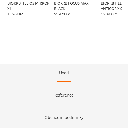
BIOKRB HELIOS MIRROR
BIOKRB FOCUS MAX
BIOKRB HELIOS
XL
BLACK
ANTICOR XXL,G
15 964 Kč
51 974 Kč
15 080 Kč
Úvod
Reference
Obchodní podmínky