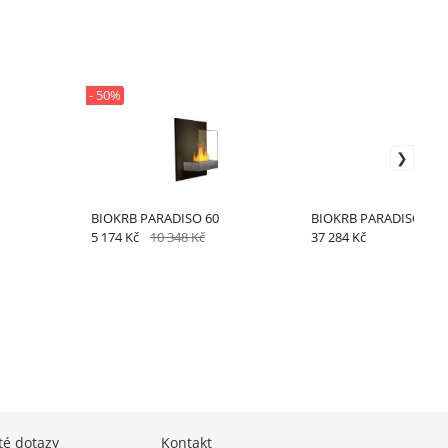
- 50%
BIOKRB PARADISO 60
BIOKRB PARADISO 130
5 174 Kč
10 348 Kč
37 284 Kč
té dotazy
Kontakt