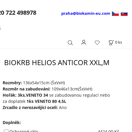
20
722 498978
praha@biokamin-eu.com
0
ks
BIOKRB HELIOS ANTICOR XXL,M
Rozměry:
136x54x15cm (ŠxVxH)
Rozměr na zabudování:
109x46x13cm(ŠxVxH)
Hořák: 3ks,VENETO 34
se zabudovanou regulací nebo
za doplatek
1ks VENETO 80 4,5L
Zrcadlo z nerezavějící oceli:
Ano
Doplněk
:
Ochranné sklo
4424.00 Kč