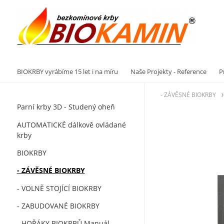
Vý
BIOKRBY vyrábíme 15 let i na míru
Naše Projekty - Reference
P
- ZÁVĚSNÉ BIOKRBY
Parní krby 3D - Studený oheň
AUTOMATICKÉ dálkově ovládané
krby
BIOKRBY
- ZÁVĚSNÉ BIOKRBY
- VOLNĚ STOJÍCÍ BIOKRBY
- ZABUDOVANÉ BIOKRBY
- HOŘÁKY BIOKRBŮ Manuál