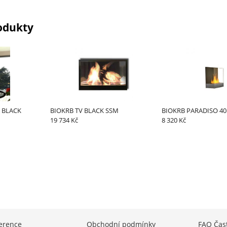
odukty
 BLACK
BIOKRB TV BLACK SSM
BIOKRB PARADISO 40
19 734 Kč
8 320 Kč
erence
Obchodní podmínky
FAQ Čas