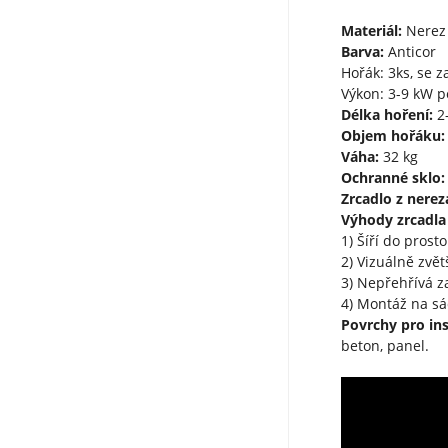
Materiál:
Nerez 
Barva:
Anticor
Hořák: 3ks, se 
Výkon: 3-9 kW p
Délka hoření:
2-
Objem hořáku:
Váha:
32 kg
Ochranné sklo:
Zrcadlo z nereza
Výhody zrcadla z
1) Šíří do prost
2) Vizuálně zvě
3) Nepřehřívá z
4) Montáž na sá
Povrchy pro ins
beton, panel.