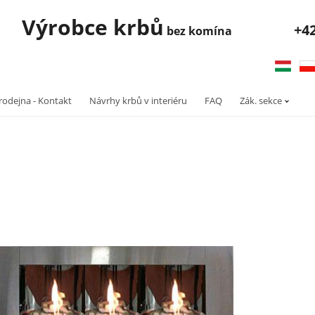
robce krbů
+4
bez komína
rodejna - Kontakt
Návrhy krbů v interiéru
FAQ
Zák. sekce