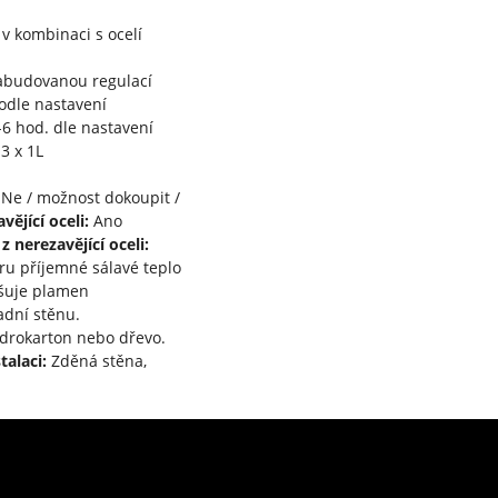
v kombinaci s ocelí
zabudovanou regulací
odle nastavení
6 hod. dle nastavení
3 x 1L
Ne / možnost dokoupit /
vějící oceli:
Ano
 nerezavějící oceli:
oru příjemné sálavé teplo
tšuje plamen
adní stěnu.
drokarton nebo dřevo.
talaci:
Zděná stěna,