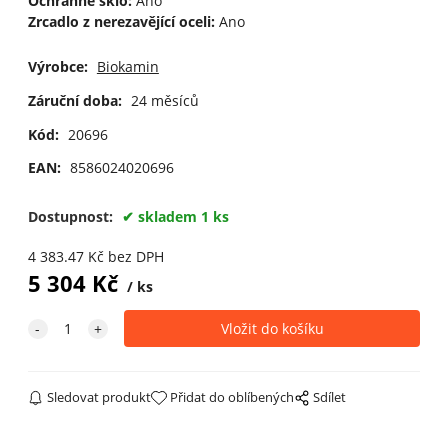
Ochranné sklo:
Ano
Zrcadlo z nerezavějící oceli:
Ano
Výrobce:
Biokamin
Záruční doba:
24 měsíců
Kód:
20696
EAN:
8586024020696
Dostupnost:
skladem 1 ks
4 383.47
Kč
bez DPH
5 304
Kč
ks
Sledovat produkt
Přidat do oblíbených
Sdílet