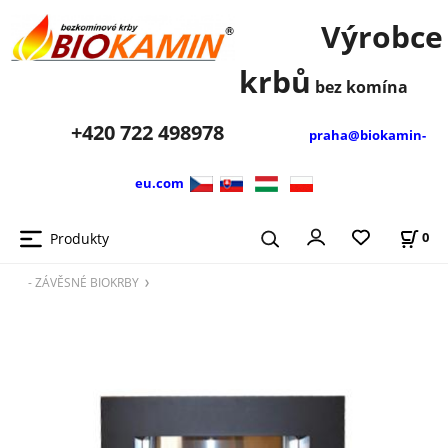
Výrobce
krbů
bez komína
+420
722 498978
praha@biokamin-
eu.com
Produkty
0
- ZÁVĚSNÉ BIOKRBY