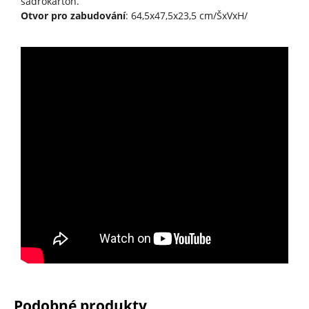
sádrokarton.
Otvor pro zabudování
: 64,5x47,5x23,5 cm/ŠxVxH/
Podobné produkty