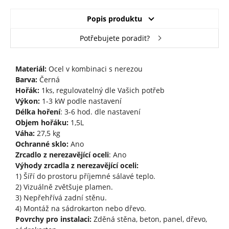
Popis produktu
Potřebujete poradit?
Materiál:
Ocel v kombinaci s nerezou
Barva:
Černá
Hořák:
1ks, regulovatelný dle Vašich potřeb
Výkon:
1-3 kW podle nastavení
Délka hoření
: 3-6 hod. dle nastavení
Objem hořáku:
1,5L
Váha:
27,5 kg
Ochranné sklo:
Ano
Zrcadlo z nerezavějící oceli
: Ano
Výhody zrcadla z nerezavějící oceli:
1) Šíří do prostoru příjemné sálavé teplo.
2) Vizuálně zvětšuje plamen.
3) Nepřehřívá zadní stěnu.
4) Montáž na sádrokarton nebo dřevo.
Povrchy pro instalaci:
Zděná stěna, beton, panel, dřevo,