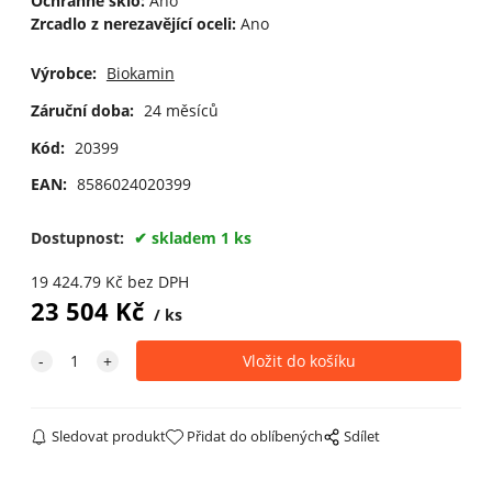
Ochranné sklo:
Ano
Zrcadlo z nerezavějící oceli:
Ano
Výrobce:
Biokamin
Záruční doba:
24 měsíců
Kód:
20399
EAN:
8586024020399
Dostupnost:
skladem 1 ks
19 424.79
Kč
bez DPH
23 504
Kč
ks
Sledovat produkt
Přidat do oblíbených
Sdílet