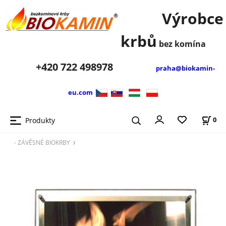
Výrobce
krbů
bez komína
+420
722 498978
praha@biokamin-
eu.com
Produkty
0
- ZÁVĚSNÉ BIOKRBY