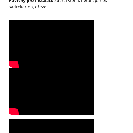
Povrchy pro instalaci:
Zděná stěna, beton, panel,
sádrokarton, dřevo.