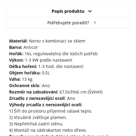
Popis produktu
Potřebujete poradit?
Materiál:
Nerez v kombinaci se sklem
Barva:
Anticor
Hořák:
1ks, regulovatelný dle Vašich potřeb
Výkon:
1-3 kW podle nastavení
Délka hoření:
1-3 hod. dle nastavení
Objem hořáku:
0,5L
Váha:
13 kg
Ochranné sklo
: Ano
Rozměr na zabudování:
67,5x39x6 cm (ŠxVxH)
Zrcadlo z nerezavějící oceli
: Ano
Výhody zrcadla z nerezavějící oceli:
1) Šíří do prostoru příjemné sálavé teplo.
2) Vizuálně zvětšuje plamen.
3) Nepřehřívá zadní stěnu.
4) Montáž na sádrokarton nebo dřevo.