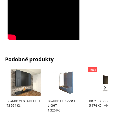
Podobné produkty
- 50%
BIOKRB VENTURELLI 1
BIOKRB ELEGANCE
BIOKRB PARADI
73 554 Kč
LIGHT
5 174 Kč
10 34
1 326 Kč