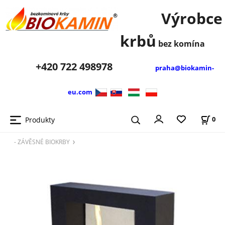
Výrobce
krbů
bez komína
+420
722 498978
praha@biokamin-
eu.com
Produkty
0
- ZÁVĚSNÉ BIOKRBY