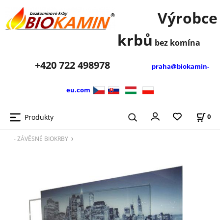
Výrobce
krbů
bez komína
+420
722 498978
praha@biokamin-
eu.com
Produkty
0
- ZÁVĚSNÉ BIOKRBY