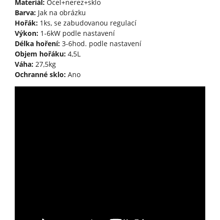
Materiál:
Ocel+nerez+sklo
Barva:
Jak na obrázku
Hořák:
1ks, se zabudovanou regulací
Výkon:
1-6kW podle nastavení
Délka hoření:
3-6hod. podle nastavení
Objem hořáku:
4,5L
Váha:
27,5kg
Ochranné sklo:
Ano