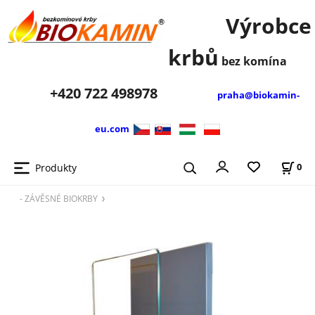
Výrobce
krbů
bez komína
+420
722 498978
praha@biokamin-
eu.com
Produkty
0
- ZÁVĚSNÉ BIOKRBY