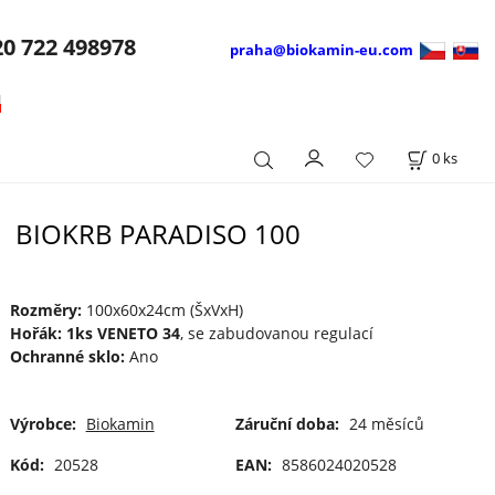
20
722 498978
praha@biokamin-eu.com
0
ks
BIOKRB PARADISO 100
Rozměry:
100x60x24cm (ŠxVxH)
Hořák: 1ks VENETO 34
, se zabudovanou regulací
Ochranné sklo:
Ano
Výrobce:
Biokamin
Záruční doba:
24 měsíců
Kód:
20528
EAN:
8586024020528