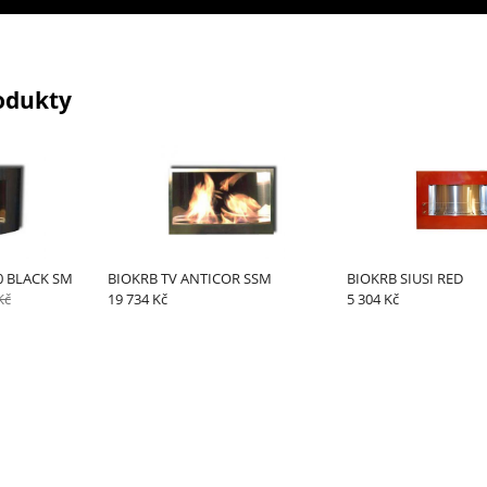
odukty
0 BLACK SM
BIOKRB TV ANTICOR SSM
BIOKRB SIUSI RED
Kč
19 734 Kč
5 304 Kč