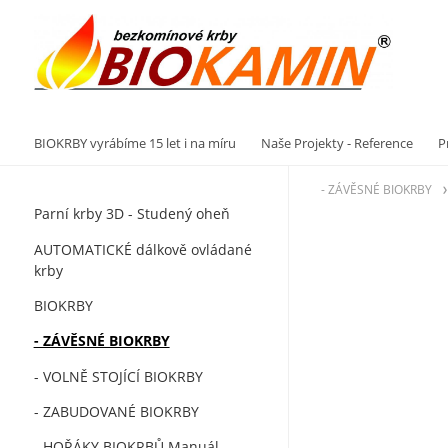
Vý
BIOKRBY vyrábíme 15 let i na míru
Naše Projekty - Reference
P
- ZÁVĚSNÉ BIOKRBY
Parní krby 3D - Studený oheň
AUTOMATICKÉ dálkově ovládané
krby
BIOKRBY
- ZÁVĚSNÉ BIOKRBY
- VOLNĚ STOJÍCÍ BIOKRBY
- ZABUDOVANÉ BIOKRBY
- HOŘÁKY BIOKRBŮ Manuál