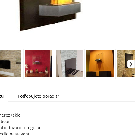
tu
Potřebujete poradit?
erez+sklo
ticor
zabudovanou regulací
odle nastavení