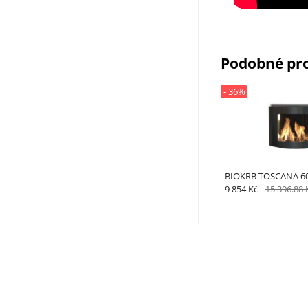
Podobné pr
- 36%
BIOKRB TOSCANA 6
9 854 Kč
15 396.88 