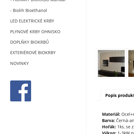
- Biolih Bioethanol
LED ELEKTRICKÉ KRBY
PLYNOVÉ KRBY OHNISKO
DOPLŇKY BIOKRBŮ
EXTERIÉROVÉ BIOKRBY
NOVINKY
Popis produk
Materiál:
Ocel+n
Barva:
Černá-an
Hořák:
1ks, se 
Výkon:
1-3kW p