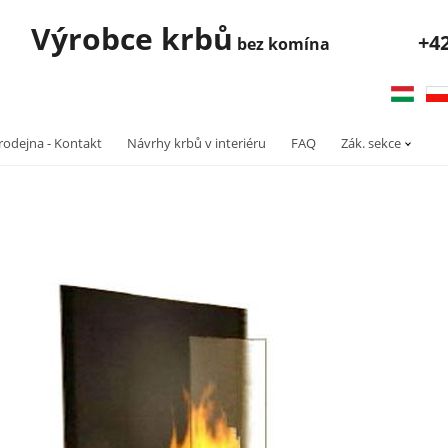
robce krbů
+4
bez komína
rodejna - Kontakt
Návrhy krbů v interiéru
FAQ
Zák. sekce