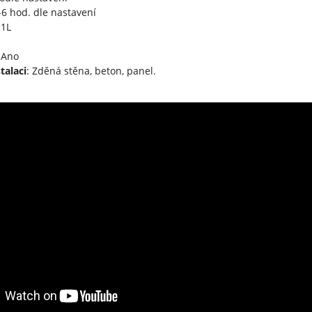
2-6 hod. dle nastavení
1L
Ano
talaci
: Zděná stěna, beton, panel.