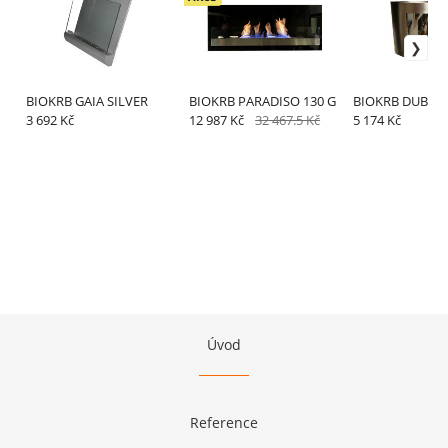
BIOKRB GAIA SILVER
BIOKRB PARADISO 130 G
BIOKRB DUBAJ 
3 692 Kč
12 987 Kč
32 467.5 Kč
5 174 Kč
Úvod
Reference