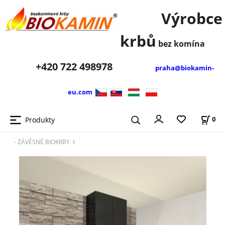
Výrobce
krbů
bez komína
+420
722 498978
praha@biokamin-
eu.com
Produkty
0
- ZÁVĚSNÉ BIOKRBY