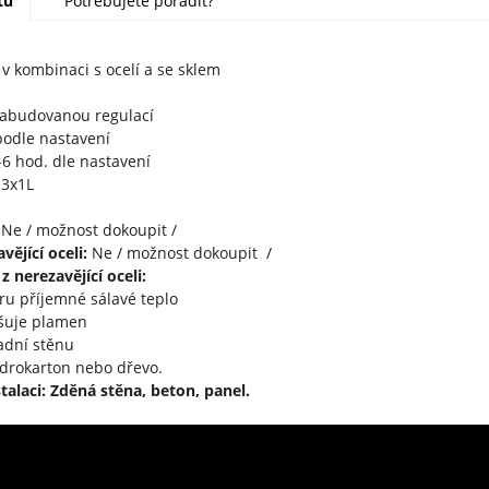
tu
Potřebujete poradit?
v kombinaci s ocelí a se sklem
zabudovanou regulací
odle nastavení
6 hod. dle nastavení
3x1L
Ne / možnost dokoupit /
vějící oceli:
Ne / možnost dokoupit /
 nerezavějící oceli:
oru příjemné sálavé teplo
tšuje plamen
adní stěnu
drokarton nebo dřevo.
talaci: Zděná stěna, beton, panel.