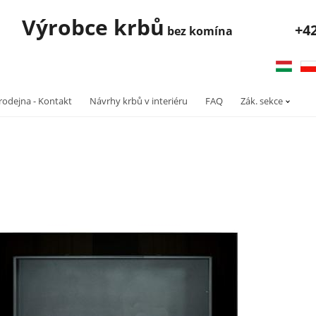
robce krbů
+4
bez komína
rodejna - Kontakt
Návrhy krbů v interiéru
FAQ
Zák. sekce