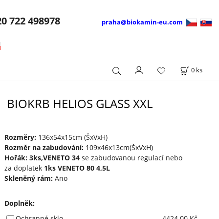
20
722 498978
praha@biokamin-eu.com
0
ks
BIOKRB HELIOS GLASS XXL
Rozměry:
136x54x15cm (ŠxVxH)
Rozměr na zabudování:
109x46x13cm(ŠxVxH)
Hořák: 3ks,VENETO 34
se zabudovanou regulací nebo
za doplatek
1ks VENETO 80 4,5L
Skleněný rám:
Ano
Doplněk
:
Ochranné sklo
4424.00 Kč