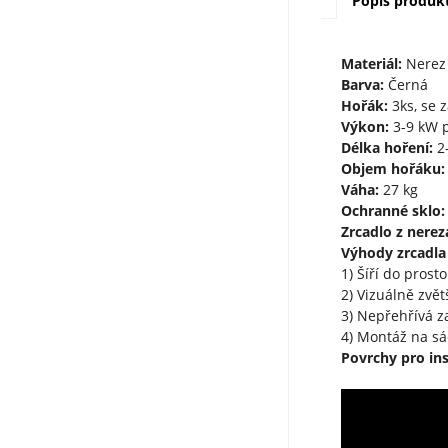
Popis produk
Materiál:
Nerez 
Barva:
Černá
Hořák:
3ks, se 
Výkon:
3-9 kW p
Délka hoření:
2-
Objem hořáku:
Váha:
27 kg
Ochranné sklo:
Zrcadlo z nereza
Výhody zrcadla z
1) Šíří do prost
2) Vizuálně zvě
3) Nepřehřívá z
4) Montáž na sá
Povrchy pro ins