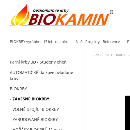
Vý
BIOKRBY vyrábíme 15 let i na míru
Naše Projekty - Reference
P
- ZÁVĚSNÉ BIOKRBY
Parní krby 3D - Studený oheň
AUTOMATICKÉ dálkově ovládané
krby
BIOKRBY
- ZÁVĚSNÉ BIOKRBY
- VOLNĚ STOJÍCÍ BIOKRBY
- ZABUDOVANÉ BIOKRBY
- HOŘÁKY BIOKRBŮ Manuál