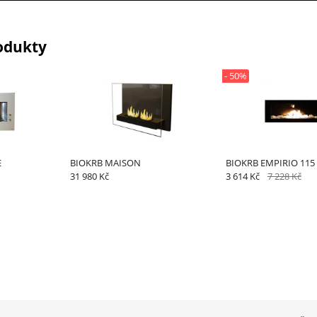
odukty
- 50%
E
BIOKRB MAISON
BIOKRB EMPIRIO 115
31 980 Kč
3 614 Kč
7 228 Kč