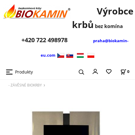
Výrobce
krbů
bez komína
+420
722 498978
praha@biokamin-
eu.com
Produkty
0
- ZÁVĚSNÉ BIOKRBY