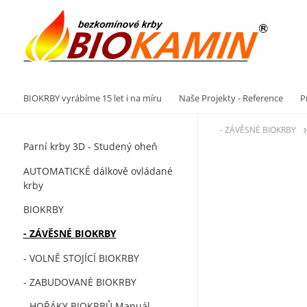
Vý
BIOKRBY vyrábíme 15 let i na míru
Naše Projekty - Reference
P
- ZÁVĚSNÉ BIOKRBY
Parní krby 3D - Studený oheň
AUTOMATICKÉ dálkově ovládané
krby
BIOKRBY
- ZÁVĚSNÉ BIOKRBY
- VOLNĚ STOJÍCÍ BIOKRBY
- ZABUDOVANÉ BIOKRBY
- HOŘÁKY BIOKRBŮ Manuál