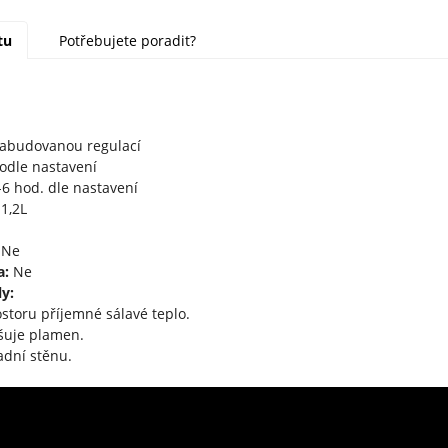
tu
Potřebujete poradit?
zabudovanou regulací
odle nastavení
6 hod. dle nastavení
1,2L
Ne
a:
Ne
y:
ostoru příjemné sálavé teplo.
tšuje plamen.
adní stěnu.