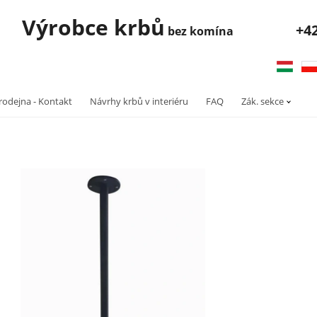
robce krbů
+4
bez komína
rodejna - Kontakt
Návrhy krbů v interiéru
FAQ
Zák. sekce