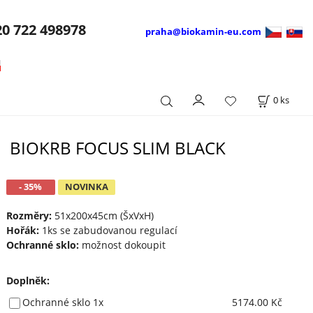
20
722 498978
praha@biokamin-eu.com
0
ks
BIOKRB FOCUS SLIM BLACK
- 35%
NOVINKA
Rozměry:
51x200x45cm (ŠxVxH)
Hořák:
1ks se zabudovanou regulací
Ochranné sklo:
možnost dokoupit
Doplněk
:
Ochranné sklo 1x
5174.00 Kč