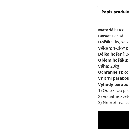
Popis produk
Materiál:
Ocel
Barva:
Černá
Hořák:
1ks, se 
Výkon:
1-3kW p
Délka hoření:
3-
Objem hořáku:
Váha:
20kg
Ochranné sklo:
Vnitřní parabol
Výhody parabol
1) Odráží do pr
2) Vizuálně zvě
3) Nepřehřívá z