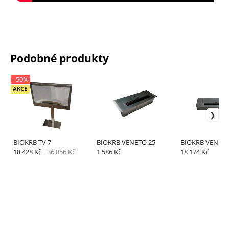
Podobné produkty
- 50%
AKCE
BIOKRB TV 7
BIOKRB VENETO 25
BIOKRB VENETO 
18 428 Kč
36 856 Kč
1 586 Kč
18 174 Kč