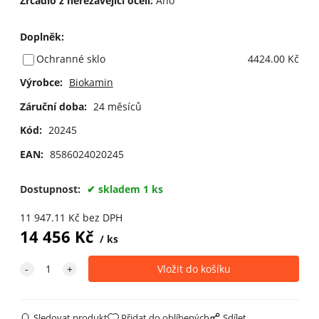
Zrcadlo z nerezavějící oceli:
Ano
Doplněk
:
Ochranné sklo
4424.00 Kč
Výrobce:
Biokamin
Záruční doba:
24 měsíců
Kód:
20245
EAN:
8586024020245
Dostupnost:
skladem 1 ks
11 947.11
Kč
bez DPH
14 456
Kč
ks
Sledovat produkt
Přidat do oblíbených
Sdílet