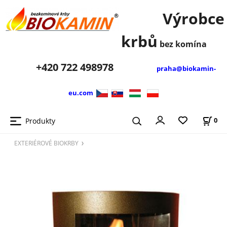
Výrobce
krbů
bez komína
+420
722 498978
praha@biokamin-
eu.com
Produkty
0
EXTERIÉROVÉ BIOKRBY