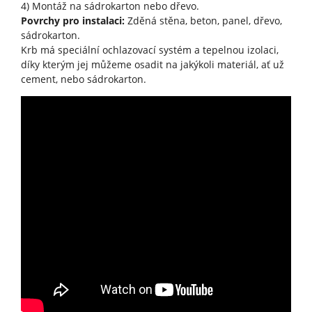
4) Montáž na sádrokarton nebo dřevo.
Povrchy pro instalaci:
Zděná stěna, beton, panel, dřevo,
sádrokarton.
Krb má speciální ochlazovací systém a tepelnou izolaci,
díky kterým jej můžeme osadit na jakýkoli materiál, ať už
cement, nebo sádrokarton.