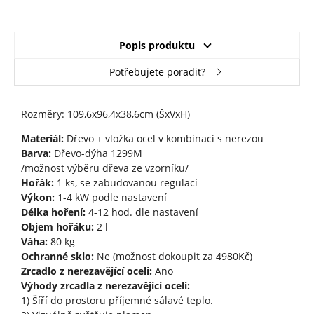
Popis produktu
Potřebujete poradit?
Rozměry: 109,6x96,4x38,6cm (ŠxVxH)
Materiál:
Dřevo + vložka ocel v kombinaci s nerezou
Barva:
Dřevo-dýha 1299M
/možnost výběru dřeva ze vzorníku/
Hořák:
1 ks, se zabudovanou regulací
Výkon:
1-4 kW podle nastavení
Délka hoření:
4-12 hod. dle nastavení
Objem hořáku:
2 l
Váha:
80 kg
Ochranné sklo:
Ne (možnost dokoupit za 4980Kč)
Zrcadlo z nerezavějící oceli:
Ano
Výhody zrcadla z nerezavějící oceli:
1) Šíří do prostoru příjemné sálavé teplo.