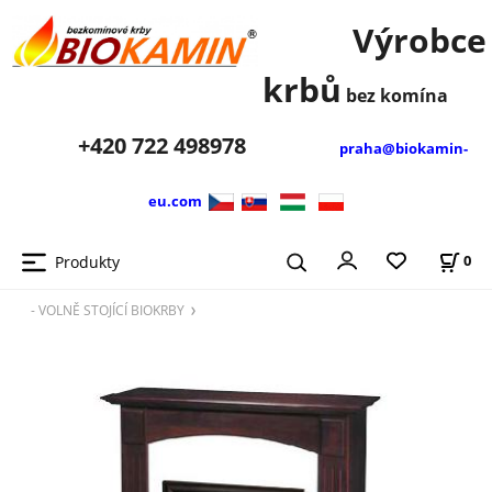
Výrobce
krbů
bez komína
+420
722 498978
praha@biokamin-
eu.com
Produkty
0
- VOLNĚ STOJÍCÍ BIOKRBY