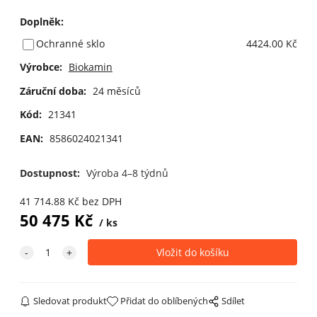
Doplněk
:
Ochranné sklo
4424.00 Kč
Výrobce:
Biokamin
Záruční doba:
24 měsíců
Kód:
21341
EAN:
8586024021341
Dostupnost:
Výroba 4–8 týdnů
41 714.88
Kč
bez DPH
50 475
Kč
ks
Sledovat produkt
Přidat do oblíbených
Sdílet