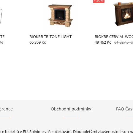
- 20%
ITE
BIOKRB TRITONE LIGHT
BIOKRB CERVIAL WO
Kč
66 359 Kč
49 462 Kč
61 827.5 K
erence
Obchodní podmínky
FAQ Čas
jce biokrbů v EU. Splníme vaše očekávání. Dlouholetými zkušenostmi jsou naš