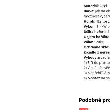
Materiál:
Ocel +
Barva:
Jak na o
/možnost výběr
Hořák:
1ks, se 
Výkon:
1-4kW p
Délka hoření:
4-
Objem hořáku:
Váha:
120kg
Ochranné sklo:
Zrcadlo z nereza
Výhody zrcadla z
1) Šíří do prost
2) Vizuálně zvě
3) Nepřehřívá z
4) Montáž na sá
Podobné pr