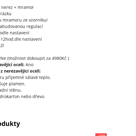
 nerez + mramor
brázku
u mramoru ze vzorníku/
zabudovanou regulací
odle nastavení
12hod.dle nastavení
2l
Ne (možnost dokoupit za 4980Kč )
vějící oceli:
Ano
 nerezavějící oceli:
oru příjemné sálavé teplo.
tšuje plamen.
adní stěnu.
drokarton nebo dřevo.
odukty