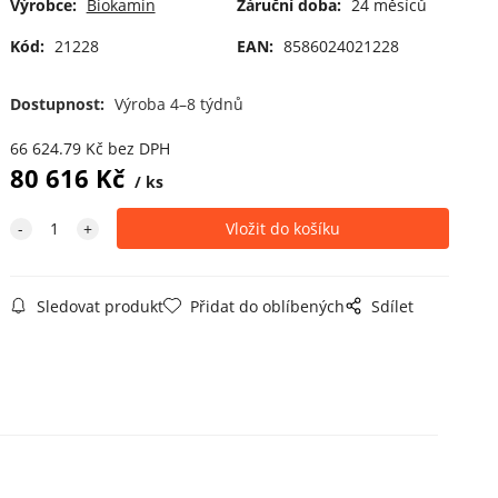
Výrobce:
Biokamin
Záruční doba:
24 měsíců
Kód:
21228
EAN:
8586024021228
Dostupnost:
Výroba 4–8 týdnů
66 624.79
Kč
bez DPH
80 616
Kč
ks
Sledovat produkt
Přidat do oblíbených
Sdílet