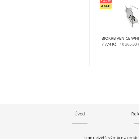
- 25%
AKCE
BIOKRB VENICE WH
7 774 Kč
10 365.33 
Úvod
Ref
Jsme největší výrobce a prode