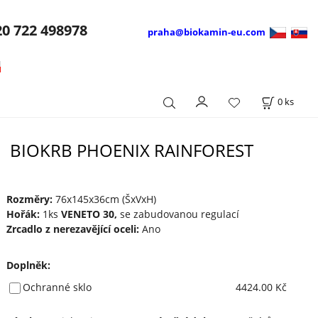
20
722 498978
praha@biokamin-eu.com
0
ks
BIOKRB PHOENIX RAINFOREST
Rozměry:
76x145x36cm (ŠxVxH)
Hořák:
1ks
VENETO 30,
se zabudovanou regulací
Zrcadlo z nerezavějící oceli:
Ano
Doplněk
:
Ochranné sklo
4424.00 Kč