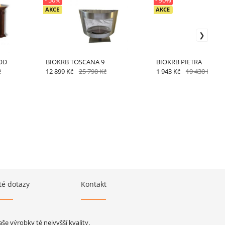
- 50%
- 90%
AKCE
AKCE
OD
BIOKRB TOSCANA 9
BIOKRB PIETRA
č
12 899 Kč
25 798 Kč
1 943 Kč
19 430 Kč
té dotazy
Kontakt
e výrobky té nejvyšší kvality.