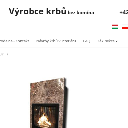
robce krbů
+4
bez komína
rodejna - Kontakt
Návrhy krbů v interiéru
FAQ
Zák. sekce
RBY