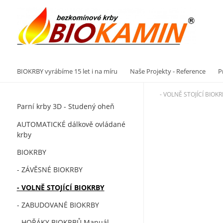
Vý
BIOKRBY vyrábíme 15 let i na míru
Naše Projekty - Reference
P
- VOLNĚ STOJÍCÍ BIOK
Parní krby 3D - Studený oheň
AUTOMATICKÉ dálkově ovládané
krby
BIOKRBY
- ZÁVĚSNÉ BIOKRBY
- VOLNĚ STOJÍCÍ BIOKRBY
- ZABUDOVANÉ BIOKRBY
- HOŘÁKY BIOKRBŮ Manuál