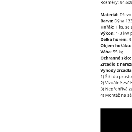
Rozměry: 94,6x
Materiál:
Dřevo 
Barva:
Dýha 13
Hořák:
1 ks, se
Výkon:
1-3 kW p
Délka hoření:
3-
Objem hořáku:
Váha:
55 kg
Ochranné sklo:
Zrcadlo z nereza
Výhody zrcadla z
1) Šíří do prost
2) Vizuálně zvě
3) Nepřehřívá z
4) Montáž na sá