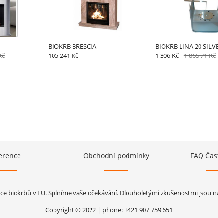
BIOKRB BRESCIA
BIOKRB LINA 20 SILV
Kč
105 241 Kč
1 306 Kč
1 865.71 Kč
erence
Obchodní podmínky
FAQ Čas
jce biokrbů v EU. Splníme vaše očekávání. Dlouholetými zkušenostmi jsou naš
Copyright © 2022 | phone: +421 907 759 651