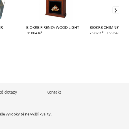
ER
BIOKRB FIRENZA WOOD LIGHT
BIOKRB CHIMNEY DOU
36 804 Kč
7 982 Kč
15 964 Kč
té dotazy
Kontakt
e výrobky té nejvyšší kvality.