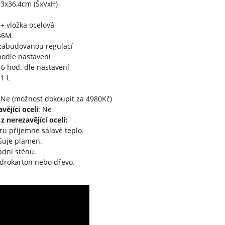
93x36,4cm (ŠxVxH)
+ vložka ocelová
36M
 zabudovanou regulací
odle nastavení
6 hod. dle nastavení
1 L
Ne (možnost dokoupit za 4980Kč)
vějící oceli
: Ne
 nerezavějící oceli:
oru příjemné sálavé teplo.
tšuje plamen.
adní stěnu.
drokarton nebo dřevo.