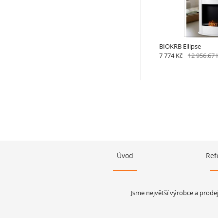
BIOKRB Ellipse
7 774 Kč
12 956.67 
Úvod
Ref
Jsme největší výrobce a prode