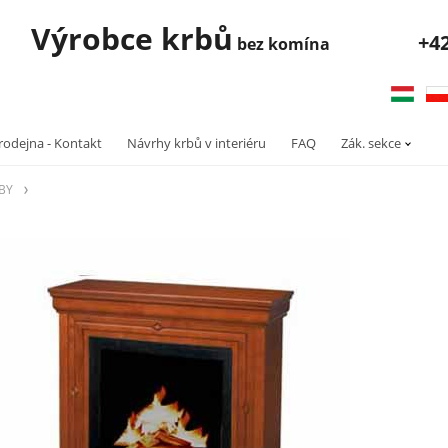
robce krbů
+4
bez komína
rodejna - Kontakt
Návrhy krbů v interiéru
FAQ
Zák. sekce
RBY