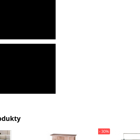
odukty
- 30%