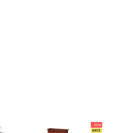
- 50%
AKCE