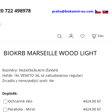
20
722 498978
praha@biokamin-eu.com
0
ks
BIOKRB MARSEILLE WOOD LIGHT
Rozměry: 94,6x93x36,4cm (ŠxVxH)
Hořák: 1ks VENETO 34, se zabudovanou regulací
Zrcadlo z nerezavějící oceli: Ne
Doplněk
:
Ochranné sklo
4424.00 Kč
Parabola - Miror
4424.00 Kč