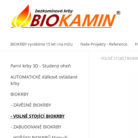
Vý
BIOKRBY vyrábíme 15 let i na míru
Naše Projekty - Reference
P
- VOLNĚ STOJÍCÍ BIOK
Parní krby 3D - Studený oheň
AUTOMATICKÉ dálkově ovládané
krby
BIOKRBY
- ZÁVĚSNÉ BIOKRBY
- VOLNĚ STOJÍCÍ BIOKRBY
- ZABUDOVANÉ BIOKRBY
- HOŘÁKY BIOKRBŮ Manuál