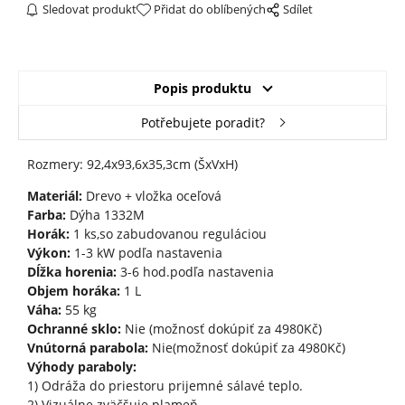
Sledovat produkt
Přidat do oblíbených
Sdílet
Popis produktu
Potřebujete poradit?
Rozmery: 92,4x93,6x35,3cm (ŠxVxH)
Materiál:
Drevo + vložka oceľová
Farba:
Dýha 1332M
Horák:
1 ks,so zabudovanou reguláciou
Výkon:
1-3 kW podľa nastavenia
Dĺžka horenia:
3-6 hod.podľa nastavenia
Objem horáka:
1 L
Váha:
55 kg
Ochranné sklo:
Nie (možnosť dokúpiť za 4980Kč)
Vnútorná parabola:
Nie(možnosť dokúpiť za 4980Kč)
Výhody paraboly:
1) Odráža do priestoru prijemné sálavé teplo.
2) Vizuálne zväčšuje plameň.