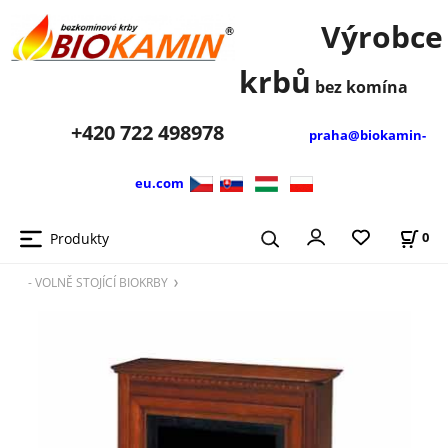
Výrobce
krbů
bez komína
+420
722 498978
praha@biokamin-
eu.com
Produkty
0
- VOLNĚ STOJÍCÍ BIOKRBY