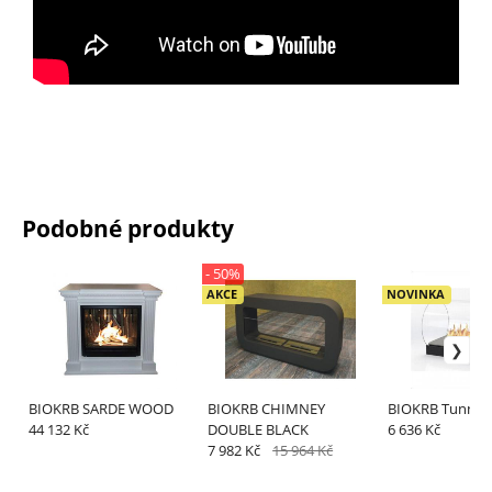
Podobné produkty
- 50%
AKCE
NOVINKA
BIOKRB SARDE WOOD
BIOKRB CHIMNEY
BIOKRB Tunnel
44 132 Kč
DOUBLE BLACK
6 636 Kč
7 982 Kč
15 964 Kč