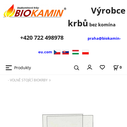
Výrobce
krbů
bez komína
+420
722 498978
praha@biokamin-
eu.com
Produkty
0
- VOLNĚ STOJÍCÍ BIOKRBY