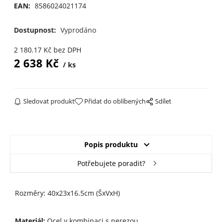
EAN:
8586024021174
Dostupnost:
Vyprodáno
2 180.17
Kč
bez DPH
2 638
Kč
ks
Sledovat produkt
Přidat do oblíbených
Sdílet
Popis produktu
Potřebujete poradit?
Rozměry: 40x23x16.5cm (ŠxVxH)
Materiál:
Ocel v kombinaci s nerezou