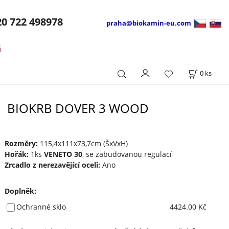
20
722 498978
praha@biokamin-eu.com
0
ks
BIOKRB DOVER 3 WOOD
Rozměry:
115,4x111x73,7cm (ŠxVxH)
Hořák:
1ks
VENETO 30
, se zabudovanou regulací
Zrcadlo z nerezavějící oceli:
Ano
Doplněk
:
Ochranné sklo
4424.00 Kč