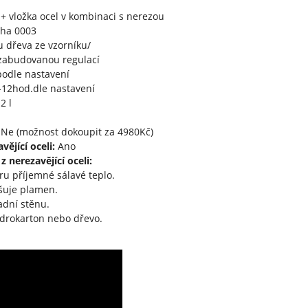
+ vložka ocel v kombinaci s nerezou
ha 0003
 dřeva ze vzorníku/
 zabudovanou regulací
odle nastavení
12hod.dle nastavení
2 l
Ne (možnost dokoupit za 4980Kč)
vějící oceli:
Ano
 nerezavějící oceli:
oru příjemné sálavé teplo.
tšuje plamen.
adní stěnu.
drokarton nebo dřevo.