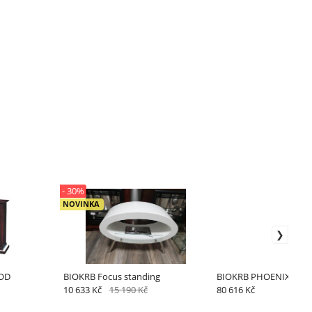
- 30%
NOVINKA
OD
BIOKRB Focus standing
BIOKRB PHOENIX RAI
10 633 Kč
15 190 Kč
80 616 Kč