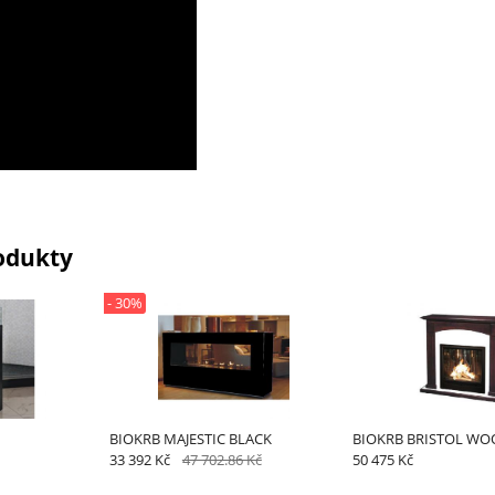
odukty
- 30%
BIOKRB MAJESTIC BLACK
BIOKRB BRISTOL WO
33 392 Kč
47 702.86 Kč
50 475 Kč