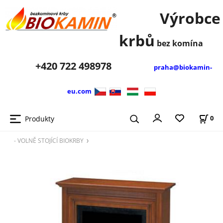
Výrobce
krbů
bez komína
+420
722 498978
praha@biokamin-
eu.com
Produkty
0
- VOLNĚ STOJÍCÍ BIOKRBY