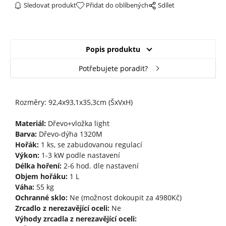
Sledovat produkt
Přidat do oblíbených
Sdílet
Popis produktu
Potřebujete poradit?
Rozměry: 92,4x93,1x35,3cm (ŠxVxH)
Materiál:
Dřevo+vložka light
Barva:
Dřevo-dýha 1320M
Hořák:
1 ks, se zabudovanou regulací
Výkon:
1-3 kW podle nastavení
Délka hoření:
2-6 hod. dle nastavení
Objem hořáku:
1 L
Váha:
55 kg
Ochranné sklo:
Ne (možnost dokoupit za 4980Kč)
Zrcadlo z nerezavějící oceli:
Ne
Výhody zrcadla z nerezavějící oceli: