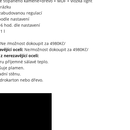
e štípaného kamene+dřevo + MDF + vložka light
brázku
 zabudovanou regulací
odle nastavení
6 hod. dle nastavení
1 l
Ne /možnost dokoupit za 4980Kč/
vějící oceli:
Ne/možnost dokoupit za 4980Kč/
 nerezavějící oceli:
oru příjemné sálavé teplo.
tšuje plamen.
adní stěnu.
drokarton nebo dřevo.