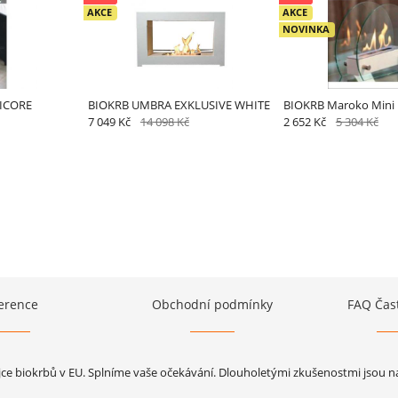
AKCE
AKCE
NOVINKA
ICORE
BIOKRB UMBRA EXKLUSIVE WHITE
BIOKRB Maroko Mini
7 049 Kč
14 098 Kč
2 652 Kč
5 304 Kč
erence
Obchodní podmínky
FAQ Čas
jce biokrbů v EU. Splníme vaše očekávání. Dlouholetými zkušenostmi jsou naš