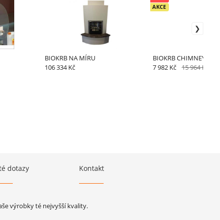
AKCE
BIOKRB NA MÍRU
BIOKRB CHIMNEY DOU
106 334 Kč
7 982 Kč
15 964 Kč
té dotazy
Kontakt
e výrobky té nejvyšší kvality.