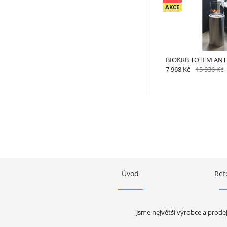
AKCE
BIOKRB TOTEM ANT
7 968 Kč
15 936 Kč
Úvod
Ref
Jsme největší výrobce a prode