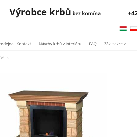
robce krbů
+4
bez komína
rodejna - Kontakt
Návrhy krbů v interiéru
FAQ
Zák. sekce
RBY