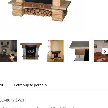
tu
Potřebujete poradit?
06x49cm (ŠxVxH)