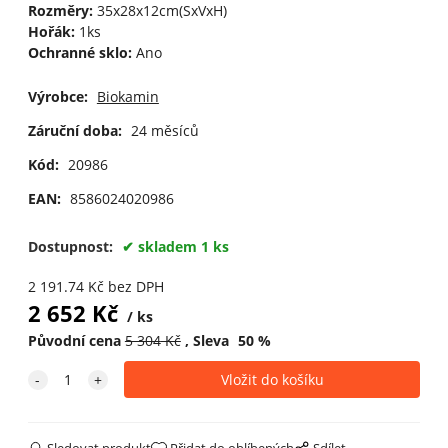
Rozměry:
35x28x12cm(SxVxH)
Hořák:
1ks
Ochranné sklo:
Ano
Výrobce:
Biokamin
Záruční doba:
24 měsíců
Kód:
20986
EAN:
8586024020986
Dostupnost:
skladem 1 ks
2 191.74
Kč
bez DPH
2 652
Kč
ks
Původní cena
5 304
Kč
Sleva
50
%