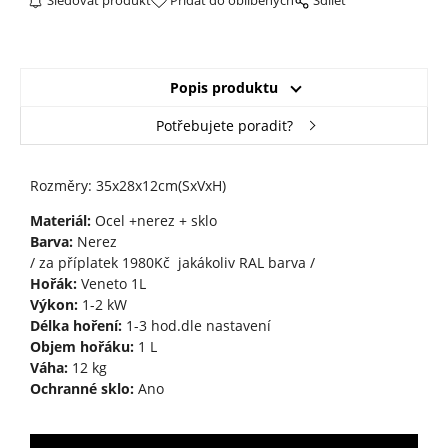
Sledovat produkt
Přidat do oblíbených
Sdílet
Popis produktu
Potřebujete poradit?
Rozměry: 35x28x12cm(SxVxH)
Materiál:
Ocel +nerez + sklo
Barva:
Nerez
/ za příplatek 1980Kč jakákoliv RAL barva /
Hořák:
Veneto 1L
Výkon:
1-2 kW
Délka hoření:
1-3 hod.dle nastavení
Objem hořáku:
1 L
Váha:
12 kg
Ochranné sklo:
Ano