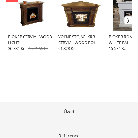
BIOKRB CERVIAL WOOD
VOĽNE STOJACI KRB
BIOKRB ROMAN
LIGHT
CERVIAL WOOD ROH
WHITE RAL
36 734 Kč
45 917.5 Kč
61 828 Kč
15 574 Kč
Úvod
Reference