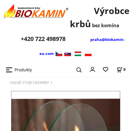
Výrobce
krbů
bez komína
+420
722 498978
praha@biokamin-
eu.com
Produkty
0
- VOLNĚ STOJÍCÍ BIOKRBY