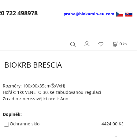
20
722 498978
praha@biokamin-eu.com
0
ks
BIOKRB BRESCIA
Rozměry: 100x90x35cm(ŠxVxH)
Hořák: 1ks VENETO 30, se zabudovanou regulací
Zrcadlo z nerezavějící oceli: Ano
Doplněk
:
Ochranné sklo
4424.00 Kč