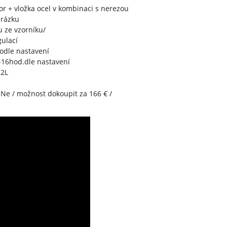
 + vložka ocel v kombinaci s nerezou
brázku
 ze vzorníku/
gulací
odle nastavení
16hod.dle nastavení
2L
Ne / možnost dokoupit za 166 € /