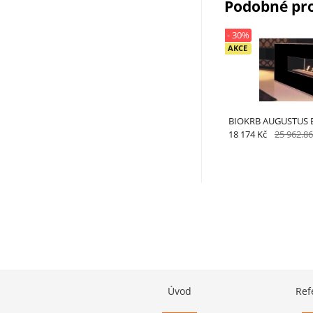
Podobné pr
- 30%
AKCE
BIOKRB AUGUSTUS 
18 174 Kč
25 962.86
Úvod
Ref