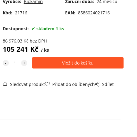
Výrobce:
Biokamin
Záruční doba:
24 měsíců
Kód:
21716
EAN:
8586024021716
Dostupnost:
skladem 1 ks
86 976.03
Kč
bez DPH
105 241
Kč
ks
Sledovat produkt
Přidat do oblíbených
Sdílet