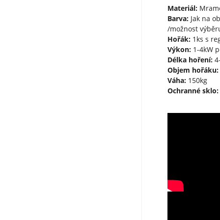
Materiál:
Mramor
Barva:
Jak na o
/možnost výběru
Hořák:
1ks s re
Výkon:
1-4kW p
Délka hoření:
4-
Objem hořáku:
Váha:
150kg
Ochranné sklo: