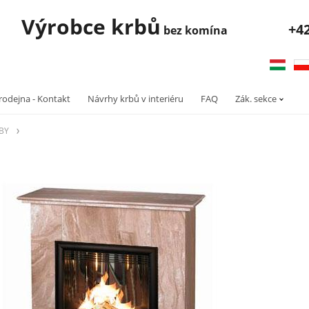
robce krbů
+4
bez komína
rodejna - Kontakt
Návrhy krbů v interiéru
FAQ
Zák. sekce
RBY