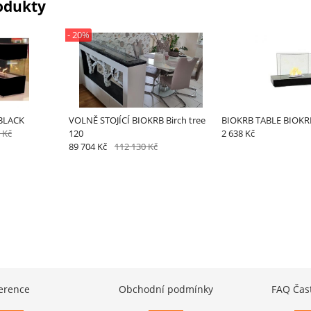
odukty
- 20%
BLACK
VOLNĚ STOJÍCÍ BIOKRB Birch tree
BIOKRB TABLE BIOKR
 Kč
120
2 638 Kč
89 704 Kč
112 130 Kč
erence
Obchodní podmínky
FAQ Čas