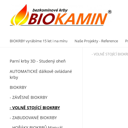
Vý
BIOKRBY vyrábíme 15 let i na míru
Naše Projekty - Reference
P
- VOLNĚ STOJÍCÍ BIOK
Parní krby 3D - Studený oheň
AUTOMATICKÉ dálkově ovládané
krby
BIOKRBY
- ZÁVĚSNÉ BIOKRBY
- VOLNĚ STOJÍCÍ BIOKRBY
- ZABUDOVANÉ BIOKRBY
- HOŘÁKY BIOKRBŮ Manuál