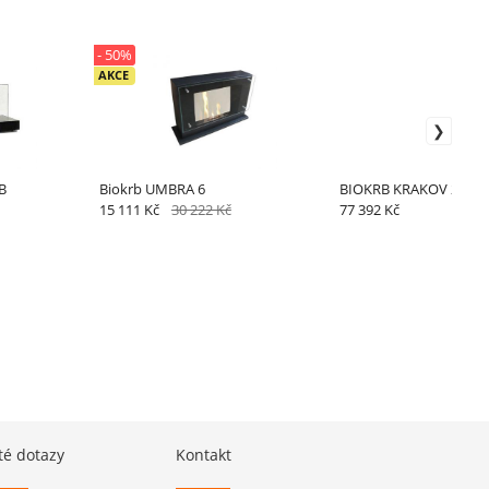
- 50%
AKCE
B
Biokrb UMBRA 6
BIOKRB KRAKOV 2
15 111 Kč
30 222 Kč
77 392 Kč
té dotazy
Kontakt