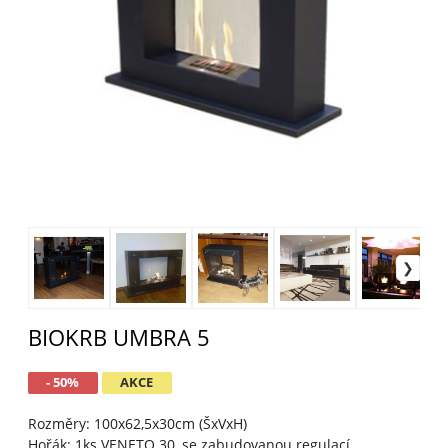
BIOKRB UMBRA 5
- 50%
AKCE
Rozměry: 100x62,5x30cm (ŠxVxH)
Hořák: 1ks VENETO 30, se zabudovanou regulací