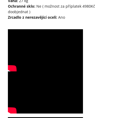
Váha:
27 kg
Ochranné sklo:
Ne ( možnost za příplatek 4980Kč
doobjednat )
Zrcadlo z nerezavějící oceli:
Ano