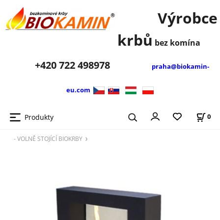
Výrobce
krbů
bez komína
+420
722 498978
praha@biokamin-
eu.com
Produkty
0
- VOLNĚ STOJÍCÍ BIOKRBY