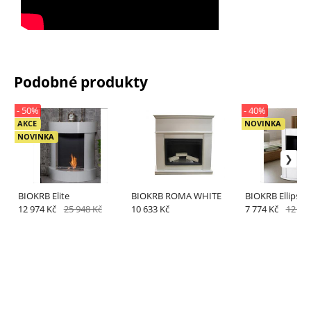
Podobné produkty
- 50%
- 40%
AKCE
NOVINKA
NOVINKA
BIOKRB Elite
BIOKRB ROMA WHITE
BIOKRB Ellipse
12 974 Kč
25 948 Kč
10 633 Kč
7 774 Kč
12 956