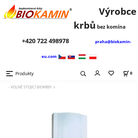
Výrobce
krbů
bez komína
+420
722 498978
praha@biokamin-
eu.com
Produkty
0
- VOLNĚ STOJÍCÍ BIOKRBY