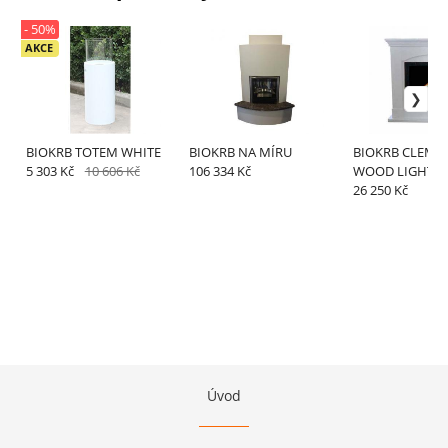
- 50%
AKCE
BIOKRB TOTEM WHITE
BIOKRB NA MÍRU
BIOKRB CLEME
5 303 Kč
10 606 Kč
106 334 Kč
WOOD LIGHT
26 250 Kč
Úvod