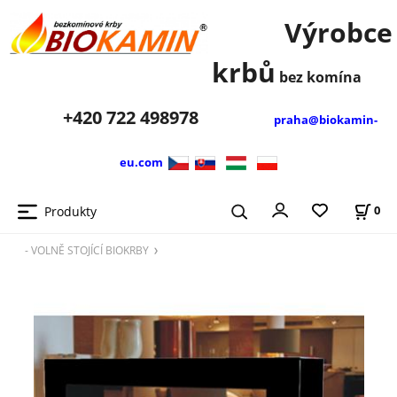
Výrobce
krbů
bez komína
+420
722 498978
praha@biokamin-
eu.com
Produkty
0
- VOLNĚ STOJÍCÍ BIOKRBY