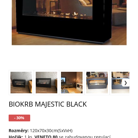
BIOKRB MAJESTIC BLACK
- 30%
Rozměry:
120x70x30cm(SxVxH)
Hořák:
1 ks,
VENETO 80
se zabudovanou regulací