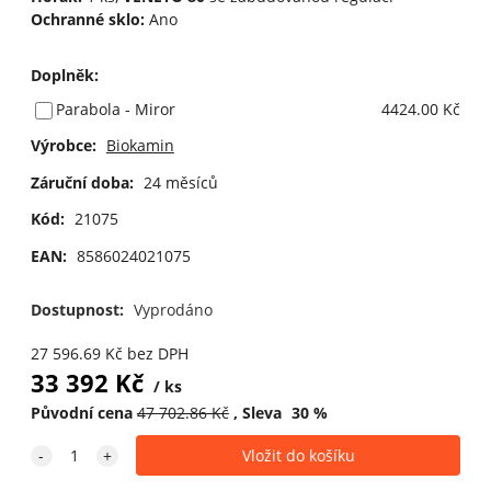
Ochranné sklo:
Ano
Doplněk
:
Parabola - Miror
4424.00 Kč
Výrobce:
Biokamin
Záruční doba:
24 měsíců
Kód:
21075
EAN:
8586024021075
Dostupnost:
Vyprodáno
27 596.69
Kč
bez DPH
33 392
Kč
ks
Původní cena
47 702.86
Kč
Sleva
30
%