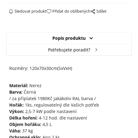
Sledovat produkt
Přidat do oblíbených
Sdílet
Popis produktu
Potřebujete poradit?
Rozměry: 120x70x30cm(SxVxH)
Materiál:
Nerez
Barva:
Černá
/ za příplatek 1980Kč jakákoliv RAL barva /
Hořák:
1ks, regulovatelný dle Vašich potřeb
Výkon:
2,5-7 kW podle nastavení
Délka hoření:
4-12 hod. dle nastavení
Objem hořáku:
4,5 L
Váha:
37 kg
Ochranné sklo:
Ano 2 ks.