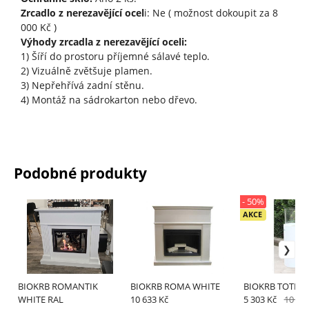
Zrcadlo z nerezavějící ocel
i: Ne ( možnost dokoupit za 8
000 Kč )
Výhody zrcadla z nerezavějící oceli:
1) Šíří do prostoru příjemné sálavé teplo.
2) Vizuálně zvětšuje plamen.
3) Nepřehřívá zadní stěnu.
4) Montáž na sádrokarton nebo dřevo.
Podobné produkty
- 50%
AKCE
BIOKRB ROMANTIK
BIOKRB ROMA WHITE
BIOKRB TOTEM
WHITE RAL
10 633 Kč
5 303 Kč
10 60