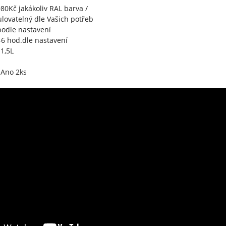
980Kč jakákoliv RAL barva /
ulovatelný dle Vašich potřeb
odle nastavení
6 hod.dle nastavení
1,5L
Ano 2ks