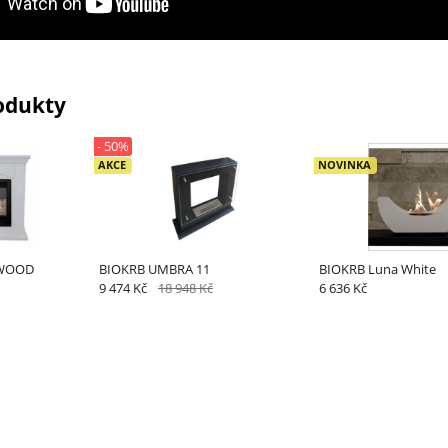
odukty
- 50%
AKCE
NOVINKA
 WOOD
BIOKRB UMBRA 11
BIOKRB Luna White
9 474 Kč
18 948 Kč
6 636 Kč