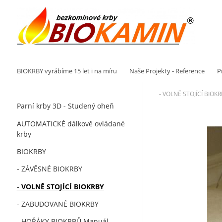
Vý
BIOKRBY vyrábíme 15 let i na míru
Naše Projekty - Reference
P
- VOLNĚ STOJÍCÍ BIOK
Parní krby 3D - Studený oheň
AUTOMATICKÉ dálkově ovládané
krby
BIOKRBY
- ZÁVĚSNÉ BIOKRBY
- VOLNĚ STOJÍCÍ BIOKRBY
- ZABUDOVANÉ BIOKRBY
- HOŘÁKY BIOKRBŮ Manuál