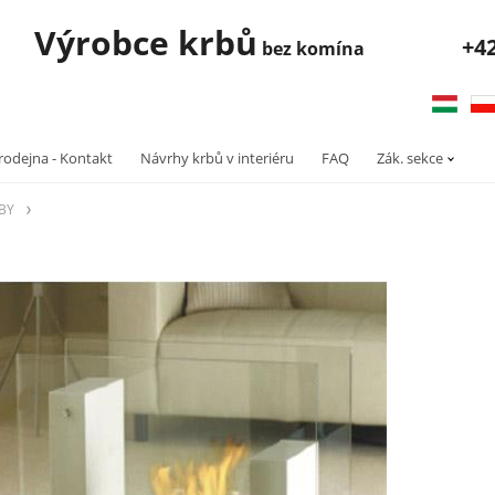
robce krbů
+4
bez komína
rodejna - Kontakt
Návrhy krbů v interiéru
FAQ
Zák. sekce
RBY