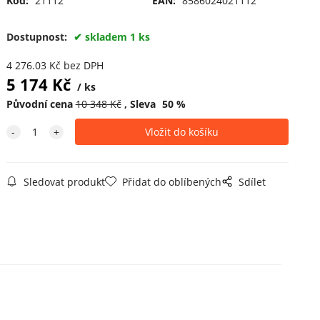
Kód:
21112
EAN:
8586024021112
Dostupnost:
skladem 1 ks
4 276.03
Kč
bez DPH
5 174
Kč
ks
Původní cena
10 348
Kč
Sleva
50
%
Sledovat produkt
Přidat do oblíbených
Sdílet