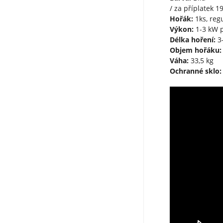
/ za příplatek 1
Hořák:
1ks, reg
Výkon:
1-3 kW p
Délka hoření:
3-
Objem hořáku:
Váha:
33,5 kg
Ochranné sklo: