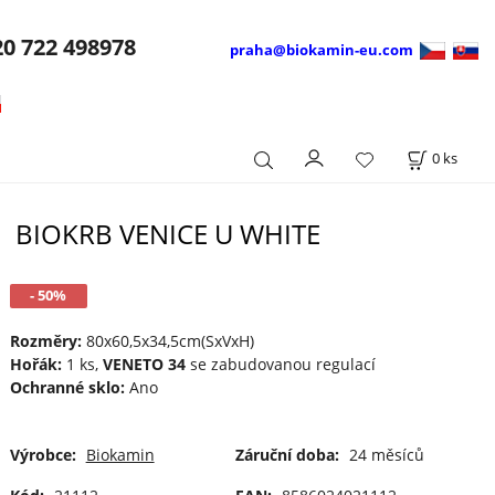
20
722 498978
praha@biokamin-eu.com
0
ks
BIOKRB VENICE U WHITE
- 50%
Rozměry:
80x60,5x34,5cm(SxVxH)
Hořák:
1 ks,
VENETO 34
se zabudovanou regulací
Ochranné sklo:
Ano
Výrobce:
Biokamin
Záruční doba:
24 měsíců