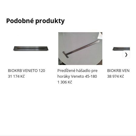
Podobné produkty
BIOKRB VENETO 120
Predĺžené hášadlo pre
BIOKRB VENETO
31 174 Kč
horáky Veneto 45-180
38 974 Kč
1 306 Kč