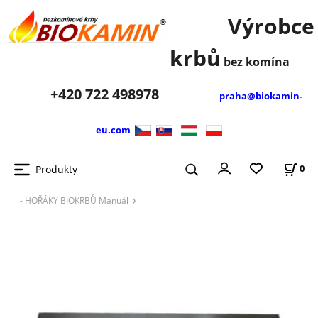
Výrobce
krbů
bez komína
+420
722 498978
praha@biokamin-
eu.com
Produkty
0
- HOŘÁKY BIOKRBŮ Manuál