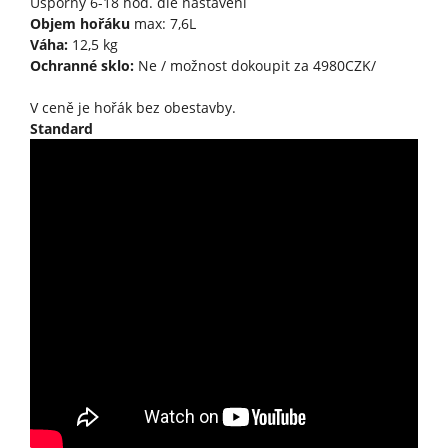
Úsporný 6-18 hod. dle nastavení
Objem hořáku
max: 7,6L
Váha:
12,5 kg
Ochranné sklo:
Ne / možnost dokoupit za 4980CZK/
V ceně je hořák bez obestavby.
Standard