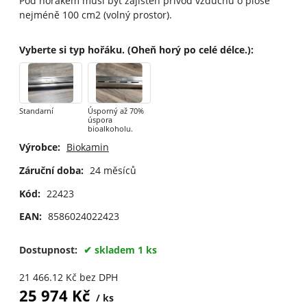
Pod hořákem musí být zajištěn přívod vzduchu o ploše
nejméně 100 cm2 (volný prostor).
Vyberte si typ hořáku. (Oheň horý po celé délce.)
:
Standarní
Úsporný až 70%
úspora
bioalkoholu.
Výrobce:
Biokamin
Záruční doba:
24 měsíců
Kód:
22423
EAN:
8586024022423
Dostupnost:
skladem 1 ks
21 466.12
Kč
bez DPH
25 974
Kč
ks